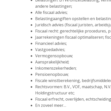
Belastingen: BTW/omzetbelasting, venn
andere belastingen;
Alle fiscaal advies;
Belastingaangiften opstellen en belasti
Juridisch advies (fiscaal juristen, arbeid
Fiscaal recht: gerechtelijke procedures,
Jaarrekeningen fiscaal optimaliseren; fisc
Financieel advies;
Vastgoedadvies;
Vermogensopbouw;
Aansprakelijkheid;
Inkomenszekerheden;
Pensioenopbouw;
Fiscale winstberekening, bedrijfsmiddel
Rechtsvormen: B.V., VOF, maatschap, N.V
Holdingstructuur etc;
Fiscaal erfrecht, overlijden, echtscheidi
En zoveel meer…