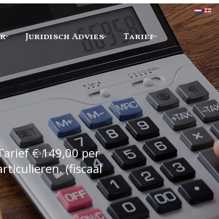
er
Juridisch Advies
Tarief
Tarief € 149,00 per
iculieren. (fiscaal