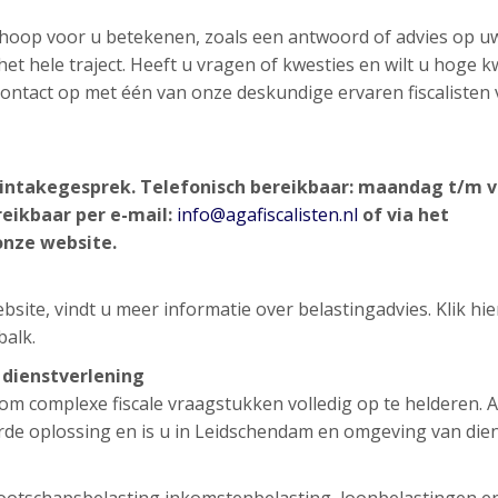
n hoop voor u betekenen, zoals een antwoord of advies op u
et hele traject. Heeft u vragen of kwesties en wilt u hoge kw
d contact op met één van onze deskundige ervaren fiscalisten
d intakegesprek.
Telefonisch bereikbaar: maandag t/m v
reikbaar per e-mail:
info@agafiscalisten.nl
of via het
onze website.
site, vindt u meer informatie over belastingadvies. Klik hi
balk.
e dienstverlening
g om complexe fiscale vraagstukken volledig op te helderen. 
erde oplossing en is u in Leidschendam en omgeving van die