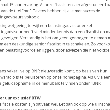
nimaal 15 jaar ervaring. Al onze fiscalisten zijn afgestudeerd 
t van de titel “mr.”. Tevens hebben zij alle met succes de
tingadviseurs voltooid.
lastingwetgeving terwijl een belastingadviseur enkel
ingadviseur heeft veel minder kennis dan een fiscalist en m
ële gevolgen. Verstandig is het om geen genoegen te nemen 
 een deskundige senior fiscalist in te schakelen. Zo voork
en belastingvoordelen liggen, door adviezen die niet voldo
l eens vaker live op BNR nieuwsradio komt, op basis van hun
sradio is te beluisteren op onze homepagina. Als u via ee
ze geluidsopname in de menubalk te vinden onder “BNR
per uur exclusief BTW
e fiscale kosten zijn dit vaak wel. Let dan ook op wie u inscha