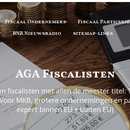
Fiscaal Ondernemers
Fiscaal Particuli
t
BNR Nieuwsradio
sitemap-links
AGA Fiscalisten
 fiscalisten met allen de meester titel: 
Voor MKB, grotere ondernemingen en part
expert binnen EU + buiten EU)