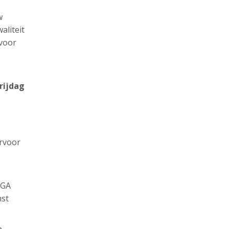
w
aliteit
 voor
rijdag
ervoor
AGA
nst