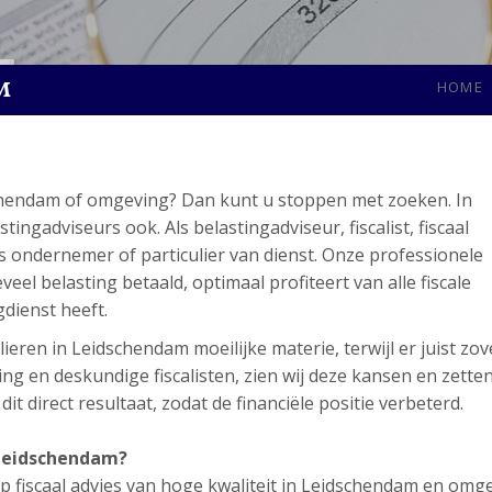
m
HOME
schendam of omgeving? Dan kunt u stoppen met zoeken. In
gadviseurs ook. Als belastingadviseur, fiscalist, fiscaal
ls ondernemer of particulier van dienst. Onze professionele
eel belasting betaald, optimaal profiteert van alle fiscale
gdienst heeft.
ieren in Leidschendam moeilijke materie, terwijl er juist zov
ng en deskundige fiscalisten, zien wij deze kansen en zette
t direct resultaat, zodat de financiële positie verbeterd.
 Leidschendam?
p fiscaal advies van hoge kwaliteit in Leidschendam en omge