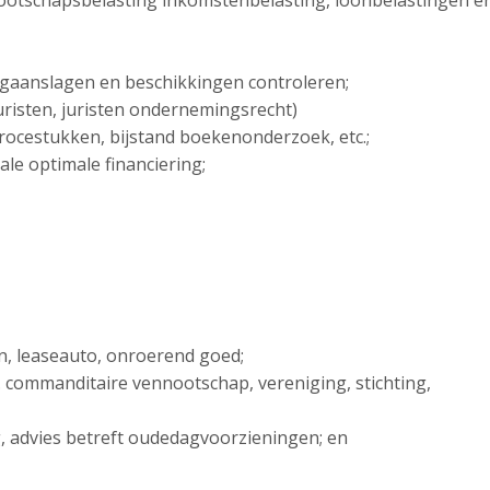
ootschapsbelasting inkomstenbelasting, loonbelastingen e
ngaanslagen en beschikkingen controleren;
sjuristen, juristen ondernemingsrecht)
 procestukken, bijstand boekenonderzoek, etc.;
ale optimale financiering;
en, leaseauto, onroerend goed;
. commanditaire vennootschap, vereniging, stichting,
ng, advies betreft oudedagvoorzieningen; en