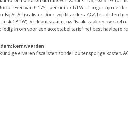
kantoren hanteren uurtarieven vanaf € 175,- ex BTW (of me
 Uurtarieven van € 175,- per uur ex BTW of hoger zijn eerder
. Bij AGA Fiscalisten doen wij dit anders. AGA Fiscalisten ha
clusief BTW). Als klant staat u, uw fiscale zaak en uw doel ce
lledig in om voor een acceptabel tarief het best haalbare re
hendam: kernwaarden
eskundige ervaren fiscalisten zonder buitensporige kosten. A