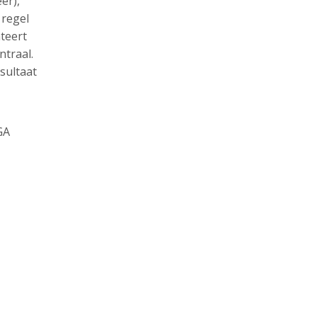
er),
 regel
nteert
ntraal.
sultaat
GA