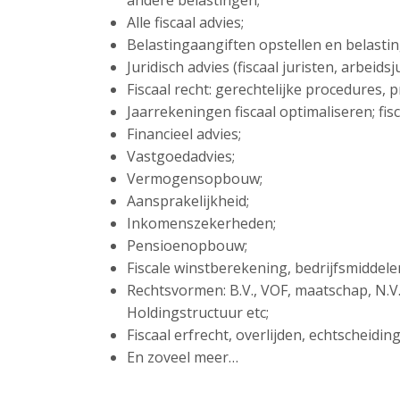
andere belastingen;
Alle fiscaal advies;
Belastingaangiften opstellen en belasti
Juridisch advies (fiscaal juristen, arbeid
Fiscaal recht: gerechtelijke procedures,
Jaarrekeningen fiscaal optimaliseren; fisc
Financieel advies;
Vastgoedadvies;
Vermogensopbouw;
Aansprakelijkheid;
Inkomenszekerheden;
Pensioenopbouw;
Fiscale winstberekening, bedrijfsmiddel
Rechtsvormen: B.V., VOF, maatschap, N.V
Holdingstructuur etc;
Fiscaal erfrecht, overlijden, echtscheidi
En zoveel meer…