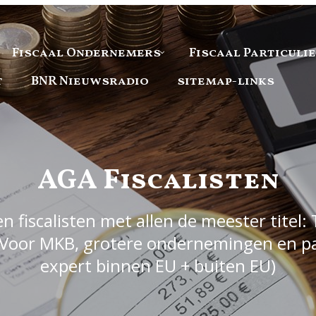
Fiscaal Ondernemers
Fiscaal Particuli
t
BNR Nieuwsradio
sitemap-links
AGA Fiscalisten
 fiscalisten met allen de meester titel: 
Voor MKB, grotere ondernemingen en part
expert binnen EU + buiten EU)