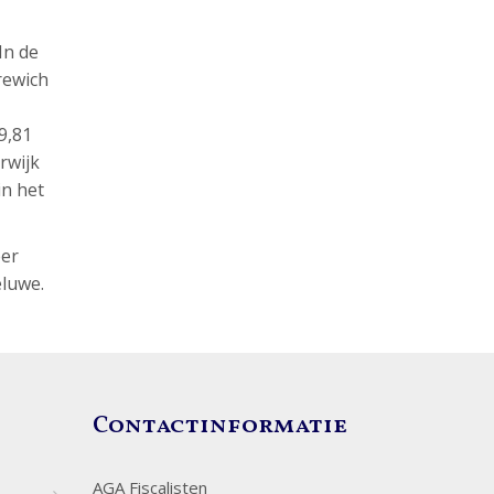
In de
rewich
9,81
rwijk
in het
eer
eluwe.
Contactinformatie
AGA Fiscalisten