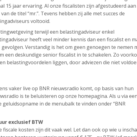
aal 15 jaar ervaring. Al onze fiscalisten zijn afgestudeerd aan
t van de titel “mr.”. Tevens hebben zij alle met succes de
tingadviseurs voltooid.
lastingwetgeving terwijl een belastingadviseur enkel
ingadviseur heeft veel minder kennis dan een fiscalist en m
ële gevolgen. Verstandig is het om geen genoegen te nemen 
 een deskundige senior fiscalist in te schakelen. Zo voork
en belastingvoordelen liggen, door adviezen die niet voldo
l eens vaker live op BNR nieuwsradio komt, op basis van hun
sradio is te beluisteren op onze homepagina. Als u via ee
ze geluidsopname in de menubalk te vinden onder “BNR
 uur exclusief BTW
e fiscale kosten zijn dit vaak wel. Let dan ook op wie u inscha