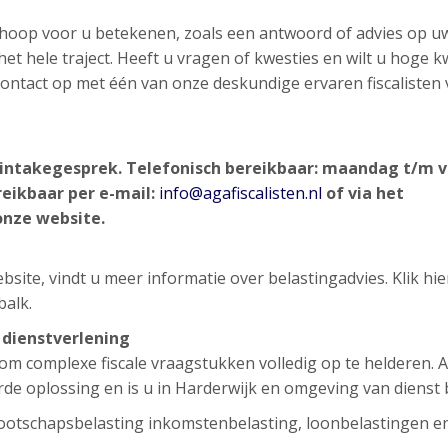
n hoop voor u betekenen, zoals een antwoord of advies op u
et hele traject. Heeft u vragen of kwesties en wilt u hoge kw
d contact op met één van onze deskundige ervaren fiscalisten
d intakegesprek.
Telefonisch bereikbaar: maandag t/m v
reikbaar per e-mail:
info@agafiscalisten.nl
of via het
onze website.
site, vindt u meer informatie over belastingadvies. Klik hi
balk.
e dienstverlening
g om complexe fiscale vraagstukken volledig op te helderen. 
rde oplossing en is u in Harderwijk en omgeving van dienst b
ootschapsbelasting inkomstenbelasting, loonbelastingen e