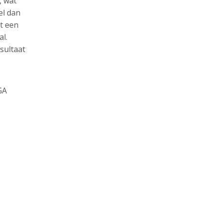
, wat
el dan
rt een
al.
sultaat
GA