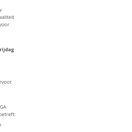
w
aliteit
 voor
rijdag
ervoor
AGA
etreft:
n