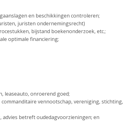
ngaanslagen en beschikkingen controleren;
sjuristen, juristen ondernemingsrecht)
 procestukken, bijstand boekenonderzoek, etc.;
ale optimale financiering;
en, leaseauto, onroerend goed;
. commanditaire vennootschap, vereniging, stichting,
ng, advies betreft oudedagvoorzieningen; en