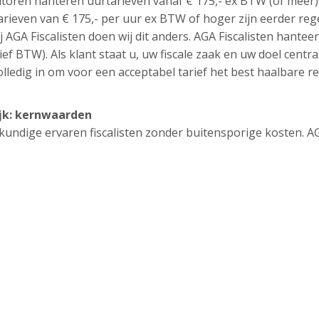
ntoren hanteren uurtarieven vanaf € 175,- ex BTW (of meer)
tarieven van € 175,- per uur ex BTW of hoger zijn eerder reg
j AGA Fiscalisten doen wij dit anders. AGA Fiscalisten hantee
ief BTW). Als klant staat u, uw fiscale zaak en uw doel centra
lledig in om voor een acceptabel tarief het best haalbare re
ijk: kernwaarden
eskundige ervaren fiscalisten zonder buitensporige kosten. A