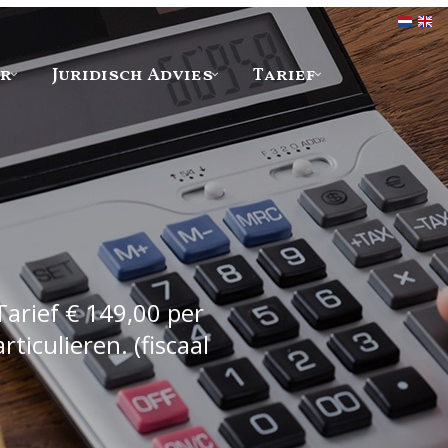
er
Juridisch Advies
Tarief
Tarief € 149,00 per
iculieren. (fiscaal