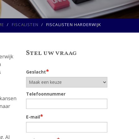
ME
FISCALISTEN
FISCALISTEN HARDERWIJK
Stel uw vraag
erwijk
n
*
s
Geslacht
Telefoonnummer
l kansen
 naar
*
E-mail
g. Al