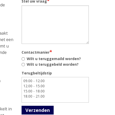
*
Stel uw vraag
 de
aakt
met een
omt u
*
ende
Contactmanier
Wilt u teruggemaild worden?
Wilt u teruggebeld worden?
Terugbeltijdstip
n
kelt in
Verzenden