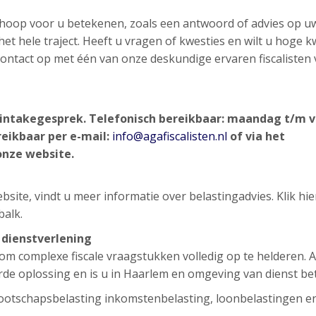
n hoop voor u betekenen, zoals een antwoord of advies op u
et hele traject. Heeft u vragen of kwesties en wilt u hoge kw
d contact op met één van onze deskundige ervaren fiscalisten
d intakegesprek.
Telefonisch bereikbaar: maandag t/m v
reikbaar per e-mail:
info@agafiscalisten.nl
of via het
onze website.
site, vindt u meer informatie over belastingadvies. Klik hi
balk.
e dienstverlening
g om complexe fiscale vraagstukken volledig op te helderen. 
rde oplossing en is u in Haarlem en omgeving van dienst bet
ootschapsbelasting inkomstenbelasting, loonbelastingen e