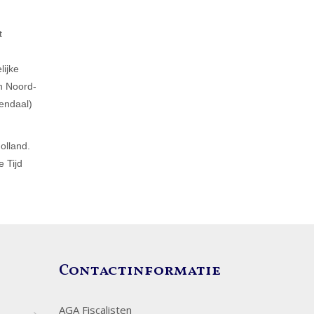
t
lijke
n Noord-
endaal)
olland.
 Tijd
Contactinformatie
AGA Fiscalisten