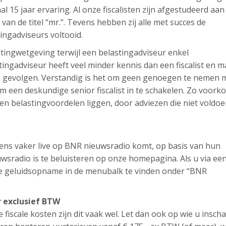
aal 15 jaar ervaring. Al onze fiscalisten zijn afgestudeerd aan
t van de titel “mr.”. Tevens hebben zij alle met succes de
tingadviseurs voltooid.
lastingwetgeving terwijl een belastingadviseur enkel
ingadviseur heeft veel minder kennis dan een fiscalist en m
ële gevolgen. Verstandig is het om geen genoegen te nemen 
 een deskundige senior fiscalist in te schakelen. Zo voork
en belastingvoordelen liggen, door adviezen die niet voldo
l eens vaker live op BNR nieuwsradio komt, op basis van hun
sradio is te beluisteren op onze homepagina. Als u via ee
ze geluidsopname in de menubalk te vinden onder “BNR
r exclusief BTW
e fiscale kosten zijn dit vaak wel. Let dan ook op wie u inscha