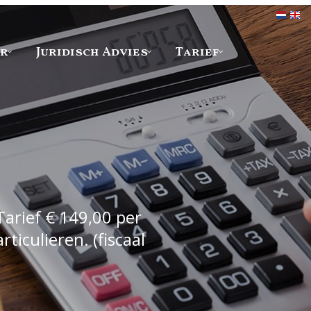
er
Juridisch Advies
Tarief
Tarief € 149,00 per
iculieren. (fiscaal