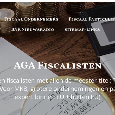
Fiscaal Ondernemers
Fiscaal Particuli
t
BNR Nieuwsradio
sitemap-links
AGA Fiscalisten
 fiscalisten met allen de meester titel: 
Voor MKB, grotere ondernemingen en part
expert binnen EU + buiten EU)