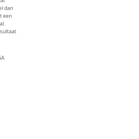
wat
el dan
rt een
al.
sultaat
GA