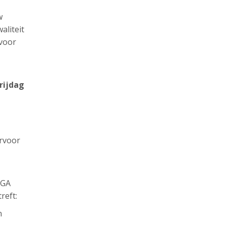
w
aliteit
 voor
rijdag
ervoor
AGA
reft:
n