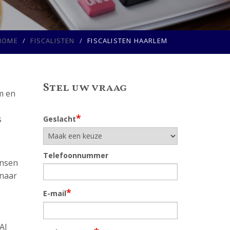
HOME
FISCALISTEN
FISCALISTEN HAARLEM
Stel uw vraag
m en
*
s
Geslacht
Telefoonnummer
ansen
 naar
*
E-mail
Al