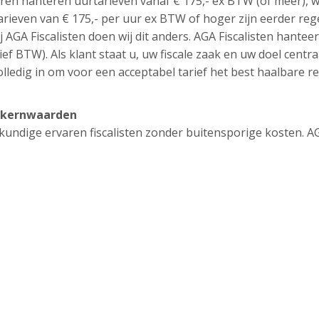
ren hanteren uurtarieven vanaf € 175,- ex BTW (of meer), 
tarieven van € 175,- per uur ex BTW of hoger zijn eerder reg
j AGA Fiscalisten doen wij dit anders. AGA Fiscalisten hantee
ief BTW). Als klant staat u, uw fiscale zaak en uw doel centra
lledig in om voor een acceptabel tarief het best haalbare re
m: kernwaarden
eskundige ervaren fiscalisten zonder buitensporige kosten. A