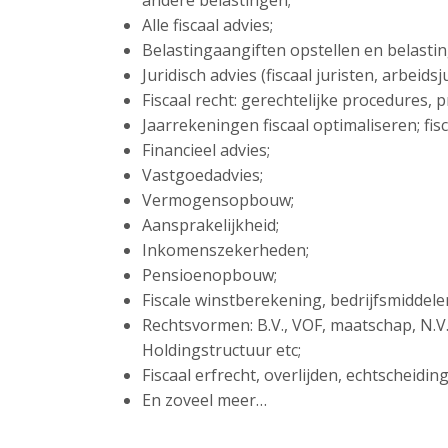
andere belastingen;
Alle fiscaal advies;
Belastingaangiften opstellen en belasti
Juridisch advies (fiscaal juristen, arbeid
Fiscaal recht: gerechtelijke procedures,
Jaarrekeningen fiscaal optimaliseren; fisc
Financieel advies;
Vastgoedadvies;
Vermogensopbouw;
Aansprakelijkheid;
Inkomenszekerheden;
Pensioenopbouw;
Fiscale winstberekening, bedrijfsmiddel
Rechtsvormen: B.V., VOF, maatschap, N.V
Holdingstructuur etc;
Fiscaal erfrecht, overlijden, echtscheidi
En zoveel meer…