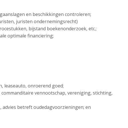
ngaanslagen en beschikkingen controleren;
sjuristen, juristen ondernemingsrecht)
 procestukken, bijstand boekenonderzoek, etc.;
ale optimale financiering;
en, leaseauto, onroerend goed;
. commanditaire vennootschap, vereniging, stichting,
ng, advies betreft oudedagvoorzieningen; en