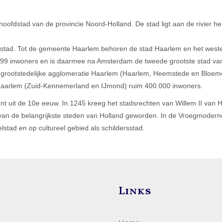
ofdstad van de provincie Noord-Holland. De stad ligt aan de rivier he
dstad. Tot de gemeente Haarlem behoren de stad Haarlem en het weste
099 inwoners en is daarmee na Amsterdam de tweede grootste stad va
 grootstedelijke agglomeratie Haarlem (Haarlem, Heemstede en Bloem
 Haarlem (Zuid-Kennemerland en IJmond) ruim 400.000 inwoners.
 uit de 10e eeuw. In 1245 kreeg het stadsrechten van Willem II van H
n de belangrijkste steden van Holland geworden. In de Vroegmoderne
elstad en op cultureel gebied als schildersstad.
Links