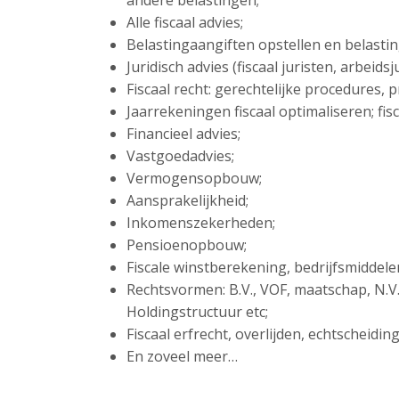
andere belastingen;
Alle fiscaal advies;
Belastingaangiften opstellen en belasti
Juridisch advies (fiscaal juristen, arbeid
Fiscaal recht: gerechtelijke procedures,
Jaarrekeningen fiscaal optimaliseren; fisc
Financieel advies;
Vastgoedadvies;
Vermogensopbouw;
Aansprakelijkheid;
Inkomenszekerheden;
Pensioenopbouw;
Fiscale winstberekening, bedrijfsmiddel
Rechtsvormen: B.V., VOF, maatschap, N.V
Holdingstructuur etc;
Fiscaal erfrecht, overlijden, echtscheidi
En zoveel meer…