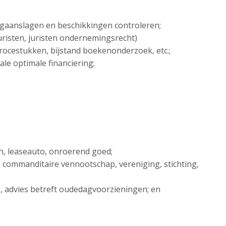
ngaanslagen en beschikkingen controleren;
sjuristen, juristen ondernemingsrecht)
 procestukken, bijstand boekenonderzoek, etc.;
ale optimale financiering;
en, leaseauto, onroerend goed;
. commanditaire vennootschap, vereniging, stichting,
ng, advies betreft oudedagvoorzieningen; en