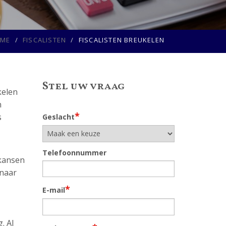
ME
FISCALISTEN
FISCALISTEN BREUKELEN
Stel uw vraag
kelen
n
*
s
Geslacht
Telefoonnummer
 kansen
 naar
*
E-mail
. Al