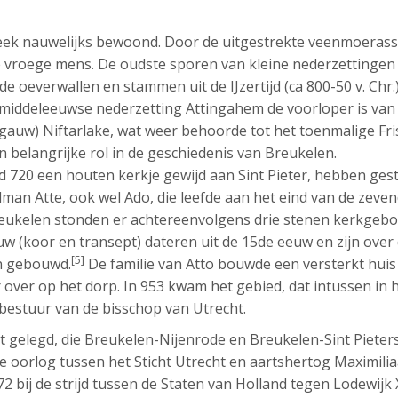
eek nauwelijks bewoond. Door de uitgestrekte veenmoeras
 vroege mens. De oudste sporen van kleine nederzettingen
 oeverwallen en stammen uit de IJzertijd (ca 800-50 v. Chr.)
ddeleeuwse nederzetting Attingahem de voorloper is van
gauw) Niftarlake, wat weer behoorde tot het toenmalige Fris
n belangrijke rol in de geschiedenis van Breukelen.
 720 een houten kerkje gewijd aan Sint Pieter, hebben gest
man Atte, ook wel Ado, die leefde aan het eind van de zeve
Breukelen stonden er achtereenvolgens drie stenen kerkgeb
w (koor en transept) dateren uit de 15de eeuw en zijn over
[5]
n gebouwd.
De familie van Atto bouwde een versterkt huis
 over op het dorp. In 953 kwam het gebied, dat intussen in
bestuur van de bisschop van Utrecht.
t gelegd, die Breukelen-Nijenrode en Breukelen-Sint Pieter
de oorlog tussen het Sticht Utrecht en aartshertog Maximilia
72 bij de strijd tussen de Staten van Holland tegen Lodewijk