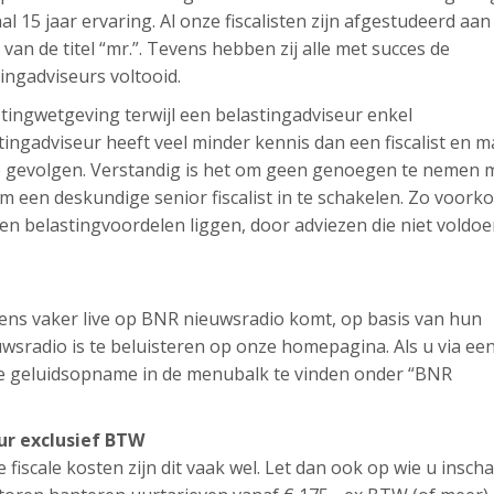
aal 15 jaar ervaring. Al onze fiscalisten zijn afgestudeerd aan
t van de titel “mr.”. Tevens hebben zij alle met succes de
tingadviseurs voltooid.
lastingwetgeving terwijl een belastingadviseur enkel
ingadviseur heeft veel minder kennis dan een fiscalist en m
ële gevolgen. Verstandig is het om geen genoegen te nemen 
 een deskundige senior fiscalist in te schakelen. Zo voork
en belastingvoordelen liggen, door adviezen die niet voldo
l eens vaker live op BNR nieuwsradio komt, op basis van hun
sradio is te beluisteren op onze homepagina. Als u via ee
ze geluidsopname in de menubalk te vinden onder “BNR
uur exclusief BTW
e fiscale kosten zijn dit vaak wel. Let dan ook op wie u inscha