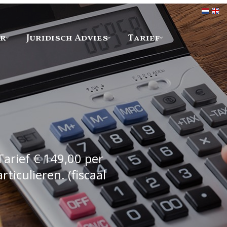
er
Juridisch Advies
Tarief
Tarief € 149,00 per
iculieren. (fiscaal