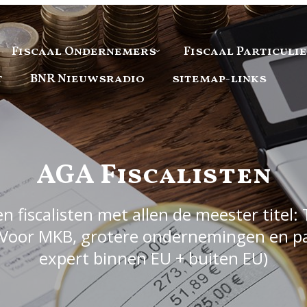
Fiscaal Ondernemers
Fiscaal Particuli
t
BNR Nieuwsradio
sitemap-links
AGA Fiscalisten
 fiscalisten met allen de meester titel: 
Voor MKB, grotere ondernemingen en part
expert binnen EU + buiten EU)