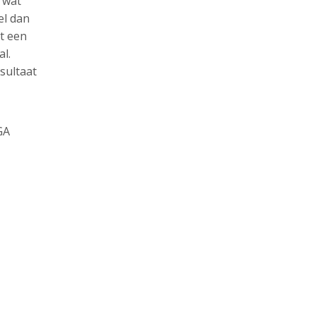
 wat
el dan
rt een
al.
sultaat
GA