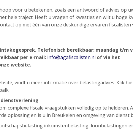
n hoop voor u betekenen, zoals een antwoord of advies op u
et hele traject. Heeft u vragen of kwesties en wilt u hoge kw
d contact op met één van onze deskundige ervaren fiscalisten
d intakegesprek.
Telefonisch bereikbaar: maandag t/m v
reikbaar per e-mail:
info@agafiscalisten.nl
of via het
onze website.
site, vindt u meer informatie over belastingadvies. Klik hi
balk.
e dienstverlening
g om complexe fiscale vraagstukken volledig op te helderen. 
rde oplossing en is u in Breukelen en omgeving van dienst b
ootschapsbelasting inkomstenbelasting, loonbelastingen e