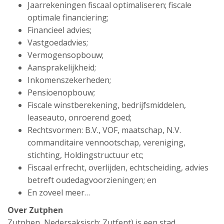
Jaarrekeningen fiscaal optimaliseren; fiscale
optimale financiering;
Financieel advies;
Vastgoedadvies;
Vermogensopbouw;
Aansprakelijkheid;
Inkomenszekerheden;
Pensioenopbouw;
Fiscale winstberekening, bedrijfsmiddelen,
leaseauto, onroerend goed;
Rechtsvormen: B.V., VOF, maatschap, N.V.
commanditaire vennootschap, vereniging,
stichting, Holdingstructuur etc;
Fiscaal erfrecht, overlijden, echtscheiding, advies
betreft oudedagvoorzieningen; en
En zoveel meer…
Over Zutphen
Zutphen, Nedersaksisch: Zutfent) is een stad