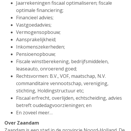
Jaarrekeningen fiscaal optimaliseren; fiscale
optimale financiering;
Financieel advies;
Vastgoedadvies;
Vermogensopbouw;
Aansprakelijkheid;
Inkomenszekerheden;
Pensioenopbouw;
Fiscale winstberekening, bedrijfsmiddelen,
leaseauto, onroerend goed;
Rechtsvormen: B.V., VOF, maatschap, N.V.
commanditaire vennootschap, vereniging,
stichting, Holdingstructuur etc;
Fiscaal erfrecht, overlijden, echtscheiding, advies
betreft oudedagvoorzieningen; en
En zoveel meer…
Over Zaandam
Zaandam is een stad in de provincie Noord-Holland. De