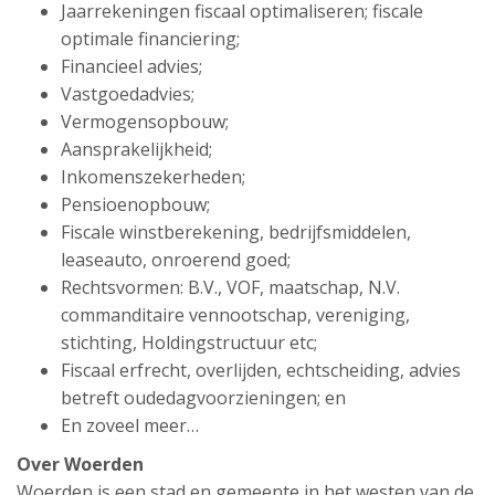
Jaarrekeningen fiscaal optimaliseren; fiscale
optimale financiering;
Financieel advies;
Vastgoedadvies;
Vermogensopbouw;
Aansprakelijkheid;
Inkomenszekerheden;
Pensioenopbouw;
Fiscale winstberekening, bedrijfsmiddelen,
leaseauto, onroerend goed;
Rechtsvormen: B.V., VOF, maatschap, N.V.
commanditaire vennootschap, vereniging,
stichting, Holdingstructuur etc;
Fiscaal erfrecht, overlijden, echtscheiding, advies
betreft oudedagvoorzieningen; en
En zoveel meer…
Over Woerden
Woerden is een stad en gemeente in het westen van de