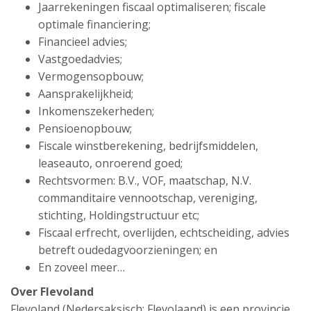
Jaarrekeningen fiscaal optimaliseren; fiscale
optimale financiering;
Financieel advies;
Vastgoedadvies;
Vermogensopbouw;
Aansprakelijkheid;
Inkomenszekerheden;
Pensioenopbouw;
Fiscale winstberekening, bedrijfsmiddelen,
leaseauto, onroerend goed;
Rechtsvormen: B.V., VOF, maatschap, N.V.
commanditaire vennootschap, vereniging,
stichting, Holdingstructuur etc;
Fiscaal erfrecht, overlijden, echtscheiding, advies
betreft oudedagvoorzieningen; en
En zoveel meer…
Over Flevoland
Flevoland (Nedersaksisch: Flevolaand) is een provincie