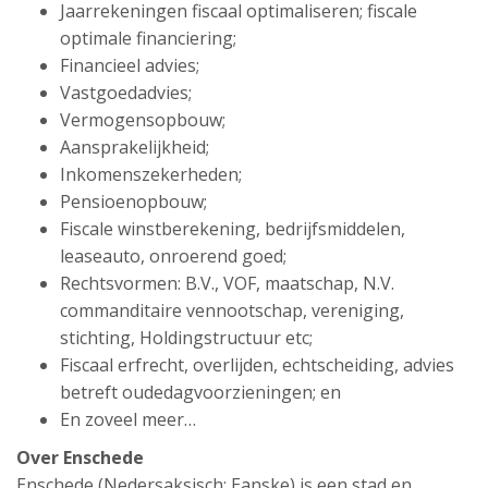
Jaarrekeningen fiscaal optimaliseren; fiscale
optimale financiering;
Financieel advies;
Vastgoedadvies;
Vermogensopbouw;
Aansprakelijkheid;
Inkomenszekerheden;
Pensioenopbouw;
Fiscale winstberekening, bedrijfsmiddelen,
leaseauto, onroerend goed;
Rechtsvormen: B.V., VOF, maatschap, N.V.
commanditaire vennootschap, vereniging,
stichting, Holdingstructuur etc;
Fiscaal erfrecht, overlijden, echtscheiding, advies
betreft oudedagvoorzieningen; en
En zoveel meer…
Over Enschede
Enschede (Nedersaksisch: Eanske) is een stad en