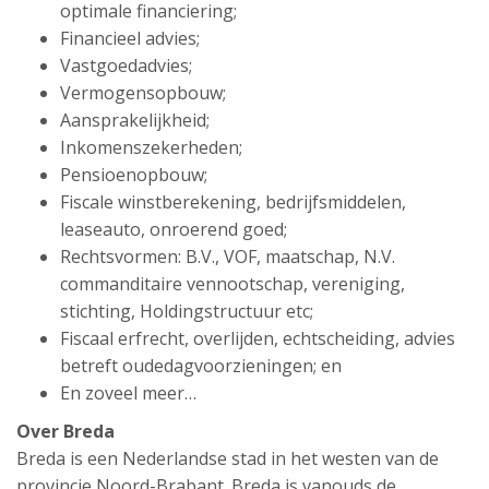
optimale financiering;
Financieel advies;
Vastgoedadvies;
Vermogensopbouw;
Aansprakelijkheid;
Inkomenszekerheden;
Pensioenopbouw;
Fiscale winstberekening, bedrijfsmiddelen,
leaseauto, onroerend goed;
Rechtsvormen: B.V., VOF, maatschap, N.V.
commanditaire vennootschap, vereniging,
stichting, Holdingstructuur etc;
Fiscaal erfrecht, overlijden, echtscheiding, advies
betreft oudedagvoorzieningen; en
En zoveel meer…
Over Breda
Breda is een Nederlandse stad in het westen van de
provincie Noord-Brabant. Breda is vanouds de