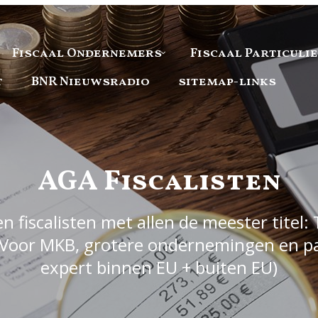
Fiscaal Ondernemers
Fiscaal Particuli
t
BNR Nieuwsradio
sitemap-links
AGA Fiscalisten
 fiscalisten met allen de meester titel: 
Voor MKB, grotere ondernemingen en part
expert binnen EU + buiten EU)