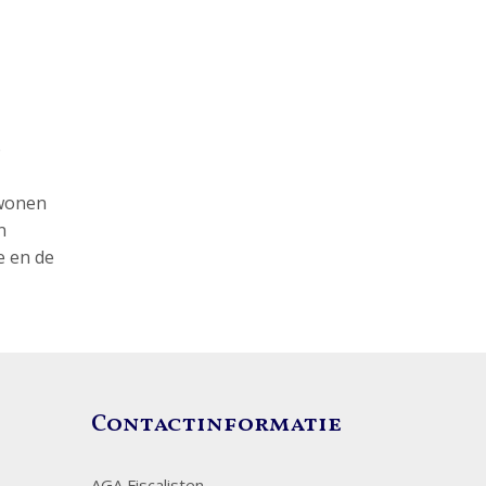
o
 wonen
n
e en de
Contactinformatie
AGA Fiscalisten