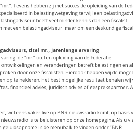
el “mr.”. Tevens hebben zij met succes de opleiding van de Fed
especialiseerd in belastingwetgeving terwijl een belastingadv
lastingadviseur heeft veel minder kennis dan een fiscalist.
met een belastingadviseur, maar om een deskundige fiscali
ngadviseurs, titel mr., jarenlange ervaring
rvaring, de “mr.” titel en opleiding van de Federatie
 ontwikkelingen en veranderingen betreft belastingen en al
roken door onze fiscalisten. Hierdoor hebben wij de mogel
n op te helderen. Het best mogelijke resultaat behalen wij
tes, financieel advies, juridisch advies of gesprekspartner, 
teit, wel eens vaker live op BNR nieuwsradio komt, op basis 
ieuwsradio is te beluisteren op onze homepagina. Als u vi
ze geluidsopname in de menubalk te vinden onder “BNR