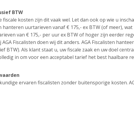
lusief BTW
e fiscale kosten zijn dit vaak wel. Let dan ook op wie u inscha
n hanteren uurtarieven vanaf € 175,- ex BTW (of meer), wat
tarieven van € 175,- per uur ex BTW of hoger zijn eerder reg
j AGA Fiscalisten doen wij dit anders. AGA Fiscalisten hantee
ief BTW). Als klant staat u, uw fiscale zaak en uw doel centra
lledig in om voor een acceptabel tarief het best haalbare re
rnwaarden
eskundige ervaren fiscalisten zonder buitensporige kosten. A