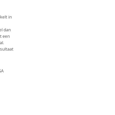
kelt in
el dan
rt een
al.
sultaat
GA