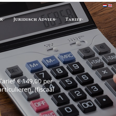
er
Juridisch Advies
Tarief
Tarief € 149,00 per
iculieren. (fiscaal