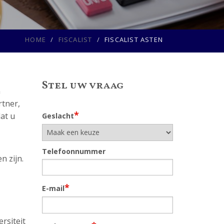
HOME
FISCALIST
FISCALIST ASTEN
Stel uw vraag
n
rtner,
*
dat u
Geslacht
Telefoonnummer
n zijn.
*
E-mail
rsiteit