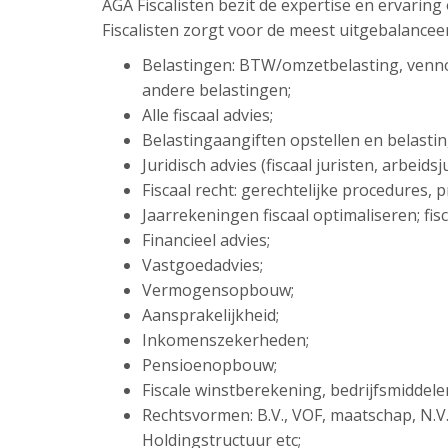
AGA Fiscalisten bezit de expertise en ervarin
Fiscalisten zorgt voor de meest uitgebalancee
Belastingen: BTW/omzetbelasting, venn
andere belastingen;
Alle fiscaal advies;
Belastingaangiften opstellen en belasti
Juridisch advies (fiscaal juristen, arbeid
Fiscaal recht: gerechtelijke procedures,
Jaarrekeningen fiscaal optimaliseren; fisc
Financieel advies;
Vastgoedadvies;
Vermogensopbouw;
Aansprakelijkheid;
Inkomenszekerheden;
Pensioenopbouw;
Fiscale winstberekening, bedrijfsmiddel
Rechtsvormen: B.V., VOF, maatschap, N.V
Holdingstructuur etc;