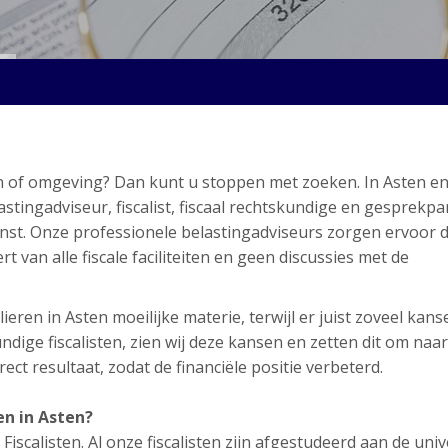
ten of omgeving? Dan kunt u stoppen met zoeken. In Asten e
stingadviseur, fiscalist, fiscaal rechtskundige en gesprekpa
ienst. Onze professionele belastingadviseurs zorgen ervoor 
rt van alle fiscale faciliteiten en geen discussies met de
eren in Asten moeilijke materie, terwijl er juist zoveel kanse
ige fiscalisten, zien wij deze kansen en zetten dit om naar
ect resultaat, zodat de financiële positie verbeterd.
en in Asten?
scalisten. Al onze fiscalisten zijn afgestudeerd aan de unive