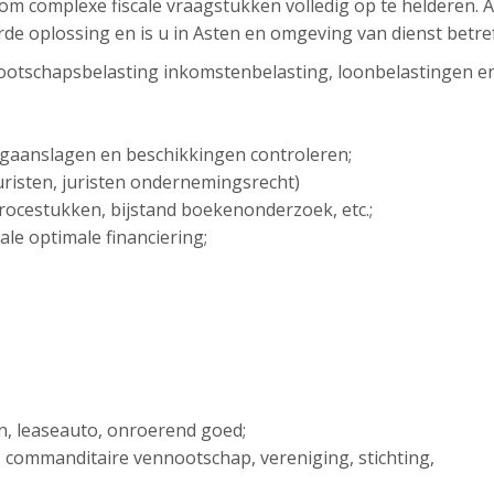
g om complexe fiscale vraagstukken volledig op te helderen. 
rde oplossing en is u in Asten en omgeving van dienst betref
ootschapsbelasting inkomstenbelasting, loonbelastingen e
ngaanslagen en beschikkingen controleren;
sjuristen, juristen ondernemingsrecht)
 procestukken, bijstand boekenonderzoek, etc.;
ale optimale financiering;
en, leaseauto, onroerend goed;
. commanditaire vennootschap, vereniging, stichting,