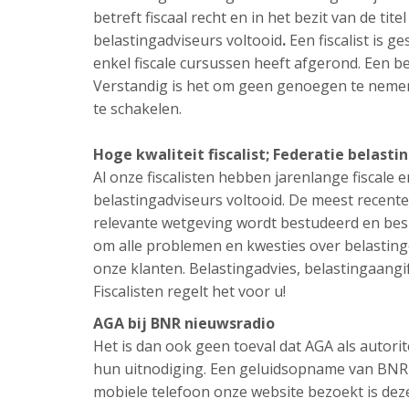
betreft fiscaal recht en in het bezit van de tit
belastingadviseurs voltooid
.
Een fiscalist is g
enkel fiscale cursussen heeft afgerond. Een be
Verstandig is het om geen genoegen te nemen 
te schakelen.
Hoge kwaliteit fiscalist; Federatie belasti
Al onze fiscalisten hebben jarenlange fiscale e
belastingadviseurs voltooid. De meest recente
relevante wetgeving wordt bestudeerd en besp
om alle problemen en kwesties over belastinge
onze klanten. Belastingadvies, belastingaangif
Fiscalisten regelt het voor u!
AGA bij BNR nieuwsradio
Het is dan ook geen toeval dat AGA als autori
hun uitnodiging. Een geluidsopname van BNR n
mobiele telefoon onze website bezoekt is de