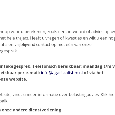
n hoop voor u betekenen, zoals een antwoord of advies op u
et hele traject. Heeft u vragen of kwesties en wilt u een ho
atis en vrijblijvend contact op met één van onze
egesprek.
nd intakegesprek. Telefonisch bereikbaar: maandag t/m v
reikbaar per e-mail:
info@agafiscalisten.nl
of via het
onze website.
site, vindt u meer informatie over belastingadvies. Klik hi
balk.
n onze andere dienstverlening