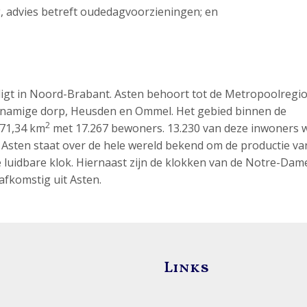
ng, advies betreft oudedagvoorzieningen; en
ligt in Noord-Brabant. Asten behoort tot de Metropoolregi
jknamige dorp, Heusden en Ommel. Het gebied binnen de
2
 71,34 km
met 17.267 bewoners. 13.230 van deze inwoners
). Asten staat over de hele wereld bekend om de productie va
e luidbare klok. Hiernaast zijn de klokken van de Notre-Dam
fkomstig uit Asten.
Links