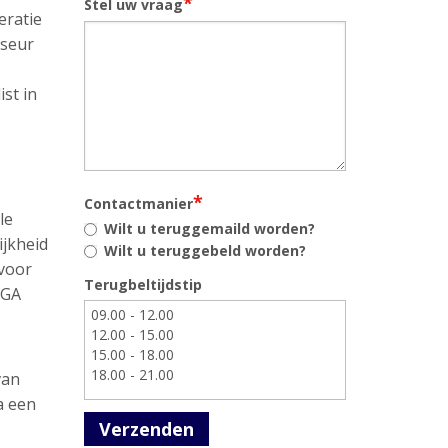
*
Stel uw vraag
eratie
iseur
st in
*
Contactmanier
le
Wilt u teruggemaild worden?
ijkheid
Wilt u teruggebeld worden?
 voor
Terugbeltijdstip
AGA
van
a een
Verzenden