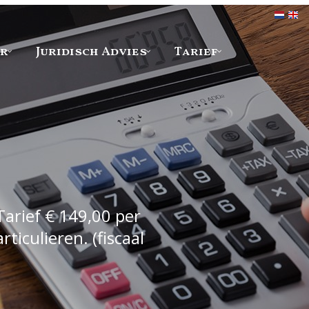
er
Juridisch Advies
Tarief
Tarief € 149,00 per
iculieren. (fiscaal