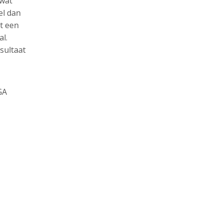
 wat
el dan
rt een
al.
sultaat
GA