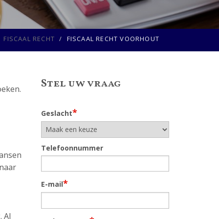
FISCAAL RECHT
FISCAAL RECHT VOORHOUT
Stel uw vraag
oeken.
*
Geslacht
Telefoonnummer
kansen
 naar
*
E-mail
 Al