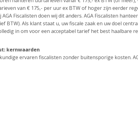
oren hanteren uurtarieven vanaf € 175,- ex BTW (of meer),
tarieven van € 175,- per uur ex BTW of hoger zijn eerder reg
j AGA Fiscalisten doen wij dit anders. AGA Fiscalisten hantee
ief BTW). Als klant staat u, uw fiscale zaak en uw doel centra
lledig in om voor een acceptabel tarief het best haalbare re
out: kernwaarden
eskundige ervaren fiscalisten zonder buitensporige kosten. A