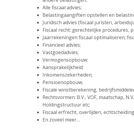
andere belastingen;
Alle fiscaal advies;
Belastingaangiften opstellen en belasti
Juridisch advies (fiscaal juristen, arbeid
Fiscaal recht: gerechtelijke procedures,
Jaarrekeningen fiscaal optimaliseren; fisc
Financieel advies;
Vastgoedadvies;
Vermogensopbouw;
Aansprakelijkheid;
Inkomenszekerheden;
Pensioenopbouw;
Fiscale winstberekening, bedrijfsmiddel
Rechtsvormen: B.V., VOF, maatschap, N.V
Holdingstructuur etc;
Fiscaal erfrecht, overlijden, echtscheidi
En zoveel meer…