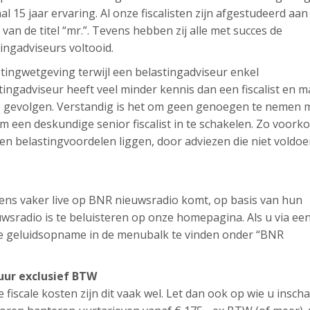
aal 15 jaar ervaring. Al onze fiscalisten zijn afgestudeerd aan
t van de titel “mr.”. Tevens hebben zij alle met succes de
tingadviseurs voltooid.
lastingwetgeving terwijl een belastingadviseur enkel
ingadviseur heeft veel minder kennis dan een fiscalist en m
ële gevolgen. Verstandig is het om geen genoegen te nemen 
 een deskundige senior fiscalist in te schakelen. Zo voork
en belastingvoordelen liggen, door adviezen die niet voldo
l eens vaker live op BNR nieuwsradio komt, op basis van hun
sradio is te beluisteren op onze homepagina. Als u via ee
ze geluidsopname in de menubalk te vinden onder “BNR
 uur exclusief BTW
e fiscale kosten zijn dit vaak wel. Let dan ook op wie u inscha