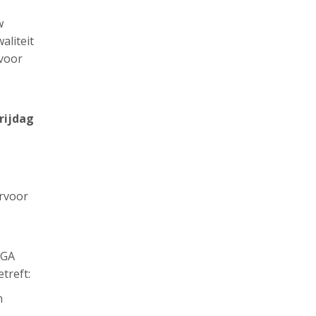
w
aliteit
 voor
rijdag
ervoor
AGA
treft:
n