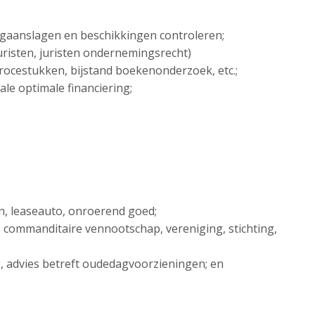
ngaanslagen en beschikkingen controleren;
sjuristen, juristen ondernemingsrecht)
 procestukken, bijstand boekenonderzoek, etc.;
ale optimale financiering;
en, leaseauto, onroerend goed;
. commanditaire vennootschap, vereniging, stichting,
ng, advies betreft oudedagvoorzieningen; en