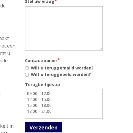
*
Stel uw vraag
 de
aakt
met een
omt u
*
ende
Contactmanier
Wilt u teruggemaild worden?
Wilt u teruggebeld worden?
Terugbeltijdstip
n
kelt in
Verzenden