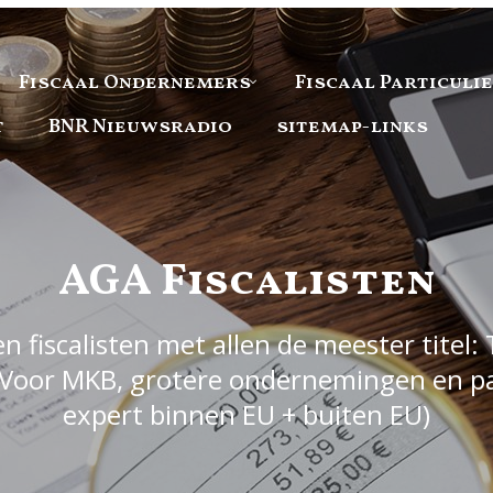
Fiscaal Ondernemers
Fiscaal Particuli
t
BNR Nieuwsradio
sitemap-links
AGA Fiscalisten
 fiscalisten met allen de meester titel: 
Voor MKB, grotere ondernemingen en part
expert binnen EU + buiten EU)