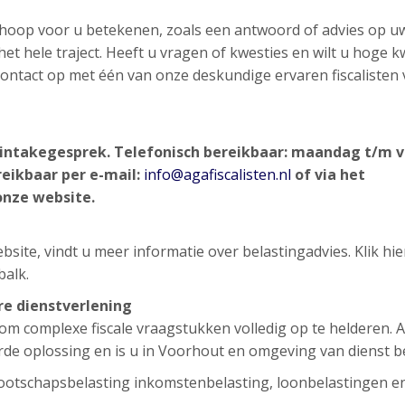
n hoop voor u betekenen, zoals een antwoord of advies op u
et hele traject. Heeft u vragen of kwesties en wilt u hoge kw
d contact op met één van onze deskundige ervaren fiscalisten
d intakegesprek.
Telefonisch bereikbaar: maandag t/m v
reikbaar per e-mail:
info@agafiscalisten.nl
of via het
onze website.
site, vindt u meer informatie over belastingadvies. Klik hi
balk.
ere dienstverlening
g om complexe fiscale vraagstukken volledig op te helderen. 
rde oplossing en is u in Voorhout en omgeving van dienst be
ootschapsbelasting inkomstenbelasting, loonbelastingen e