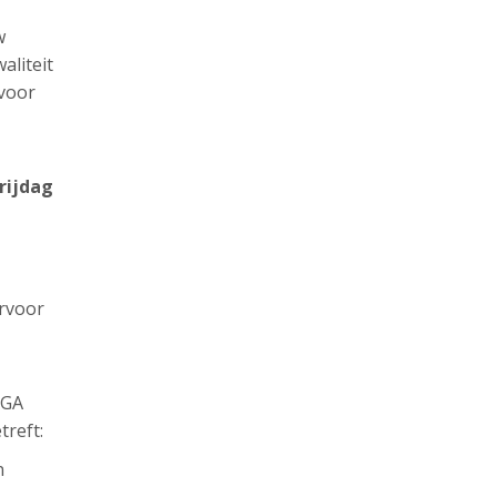
w
aliteit
 voor
rijdag
ervoor
AGA
treft:
n