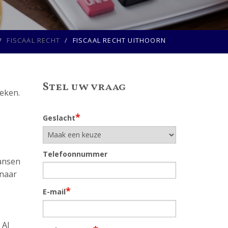
FISCAAL RECHT
FISCAAL RECHT UITHOORN
Stel uw vraag
oeken.
*
Geslacht
Telefoonnummer
kansen
 naar
*
E-mail
 Al