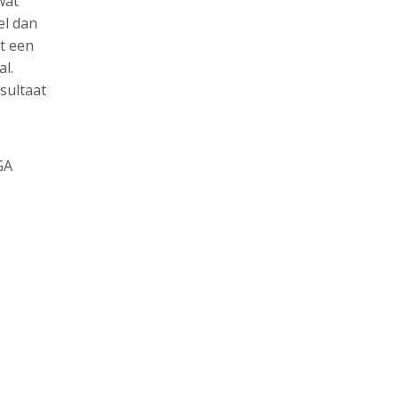
wat
el dan
rt een
al.
sultaat
GA