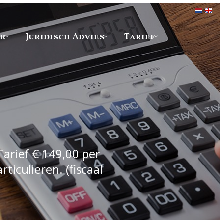
er
Juridisch Advies
Tarief
Tarief € 149,00 per
iculieren. (fiscaal