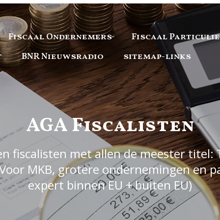
Fiscaal Ondernemers
Fiscaal Particuli
t
BNR Nieuwsradio
sitemap-links
AGA Fiscalisten
 fiscalisten met allen de meester titel: 
Voor MKB, grotere ondernemingen en part
expert binnen EU + buiten EU)