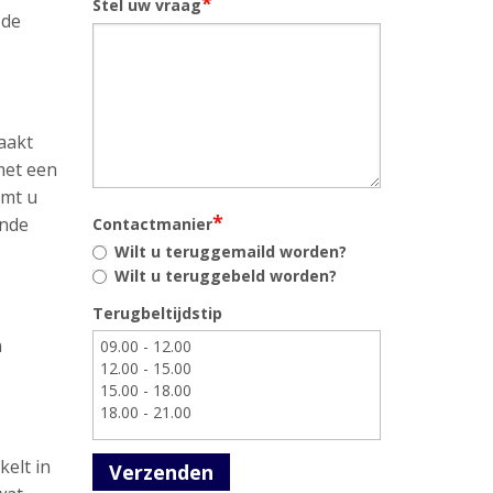
*
Stel uw vraag
 de
aakt
met een
omt u
*
ende
Contactmanier
Wilt u teruggemaild worden?
Wilt u teruggebeld worden?
Terugbeltijdstip
n
kelt in
Verzenden