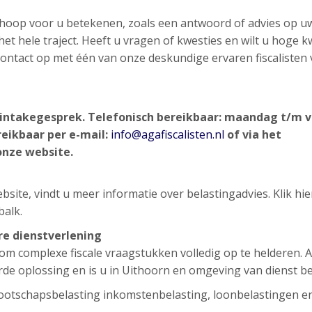
n hoop voor u betekenen, zoals een antwoord of advies op u
et hele traject. Heeft u vragen of kwesties en wilt u hoge kw
d contact op met één van onze deskundige ervaren fiscalisten
d intakegesprek.
Telefonisch bereikbaar: maandag t/m v
reikbaar per e-mail:
info@agafiscalisten.nl
of via het
onze website.
site, vindt u meer informatie over belastingadvies. Klik hi
balk.
ere dienstverlening
g om complexe fiscale vraagstukken volledig op te helderen. 
rde oplossing en is u in Uithoorn en omgeving van dienst be
ootschapsbelasting inkomstenbelasting, loonbelastingen e