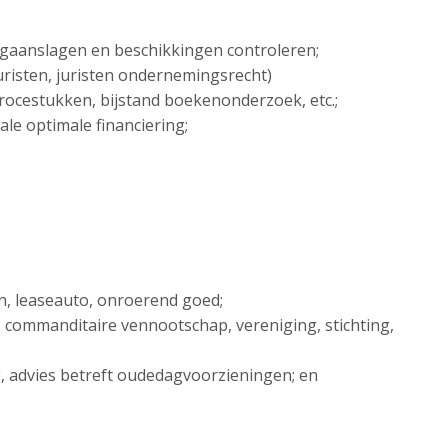
ngaanslagen en beschikkingen controleren;
sjuristen, juristen ondernemingsrecht)
 procestukken, bijstand boekenonderzoek, etc.;
ale optimale financiering;
en, leaseauto, onroerend goed;
. commanditaire vennootschap, vereniging, stichting,
ng, advies betreft oudedagvoorzieningen; en