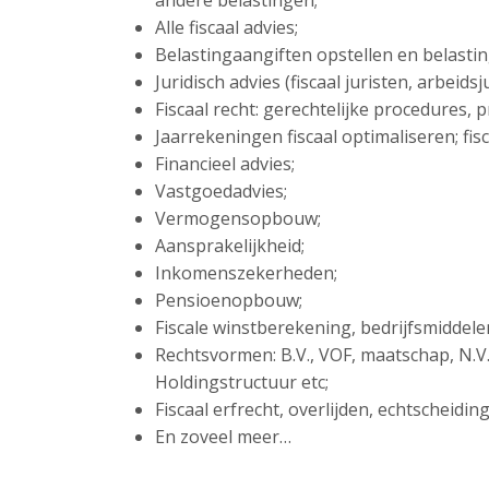
andere belastingen;
Alle fiscaal advies;
Belastingaangiften opstellen en belasti
Juridisch advies (fiscaal juristen, arbeid
Fiscaal recht: gerechtelijke procedures,
Jaarrekeningen fiscaal optimaliseren; fisc
Financieel advies;
Vastgoedadvies;
Vermogensopbouw;
Aansprakelijkheid;
Inkomenszekerheden;
Pensioenopbouw;
Fiscale winstberekening, bedrijfsmiddel
Rechtsvormen: B.V., VOF, maatschap, N.V
Holdingstructuur etc;
Fiscaal erfrecht, overlijden, echtscheidi
En zoveel meer…