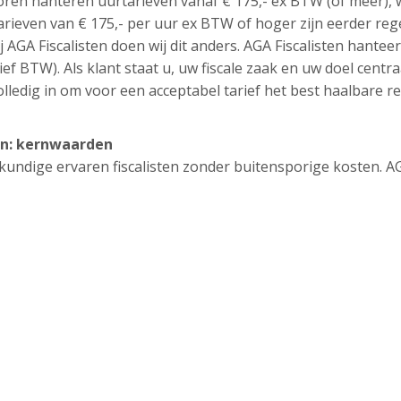
oren hanteren uurtarieven vanaf € 175,- ex BTW (of meer), 
tarieven van € 175,- per uur ex BTW of hoger zijn eerder reg
j AGA Fiscalisten doen wij dit anders. AGA Fiscalisten hantee
ief BTW). Als klant staat u, uw fiscale zaak en uw doel centra
lledig in om voor een acceptabel tarief het best haalbare re
orn: kernwaarden
eskundige ervaren fiscalisten zonder buitensporige kosten. A