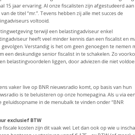
aal 15 jaar ervaring. Al onze fiscalisten zijn afgestudeerd aan
t van de titel “mr.”. Tevens hebben zij alle met succes de
tingadviseurs voltooid.
lastingwetgeving terwijl een belastingadviseur enkel
ingadviseur heeft veel minder kennis dan een fiscalist en m
ële gevolgen. Verstandig is het om geen genoegen te nemen 
 een deskundige senior fiscalist in te schakelen. Zo voork
en belastingvoordelen liggen, door adviezen die niet voldo
l eens vaker live op BNR nieuwsradio komt, op basis van hun
sradio is te beluisteren op onze homepagina. Als u via ee
ze geluidsopname in de menubalk te vinden onder “BNR
 uur exclusief BTW
e fiscale kosten zijn dit vaak wel. Let dan ook op wie u inscha