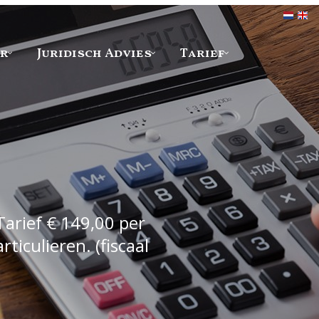
er
Juridisch Advies
Tarief
Tarief € 149,00 per
iculieren. (fiscaal