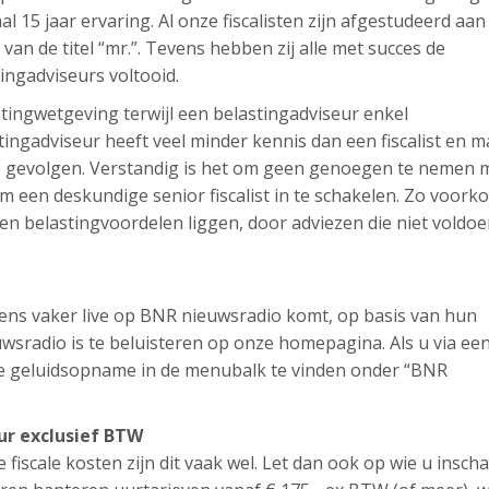
aal 15 jaar ervaring. Al onze fiscalisten zijn afgestudeerd aan
t van de titel “mr.”. Tevens hebben zij alle met succes de
tingadviseurs voltooid.
lastingwetgeving terwijl een belastingadviseur enkel
ingadviseur heeft veel minder kennis dan een fiscalist en m
ële gevolgen. Verstandig is het om geen genoegen te nemen 
 een deskundige senior fiscalist in te schakelen. Zo voork
en belastingvoordelen liggen, door adviezen die niet voldo
l eens vaker live op BNR nieuwsradio komt, op basis van hun
sradio is te beluisteren op onze homepagina. Als u via ee
ze geluidsopname in de menubalk te vinden onder “BNR
uur exclusief BTW
e fiscale kosten zijn dit vaak wel. Let dan ook op wie u inscha