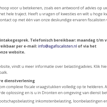
n hoop voor u betekenen, zoals een antwoord of advies op u
et hele traject. Heeft u vragen of kwesties en wilt u hoge kw
d contact op met één van onze deskundige ervaren fiscalisten
d intakegesprek.
Telefonisch bereikbaar: maandag t/m v
reikbaar per e-mail:
info@agafiscalisten.nl
of via het
onze website.
site, vindt u meer informatie over belastingadvies. Klik hi
balk.
ere dienstverlening
g om complexe fiscale vraagstukken volledig op te helderen. 
rde oplossing en is u in Dronten en omgeving van dienst bet
ootschapsbelasting inkomstenbelasting, loonbelastingen e