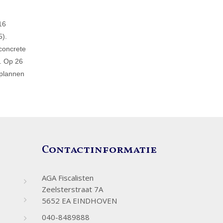
16
5).
concrete
n. Op 26
 plannen
Contactinformatie
AGA Fiscalisten
Zeelsterstraat 7A
5652 EA EINDHOVEN
040-8489888