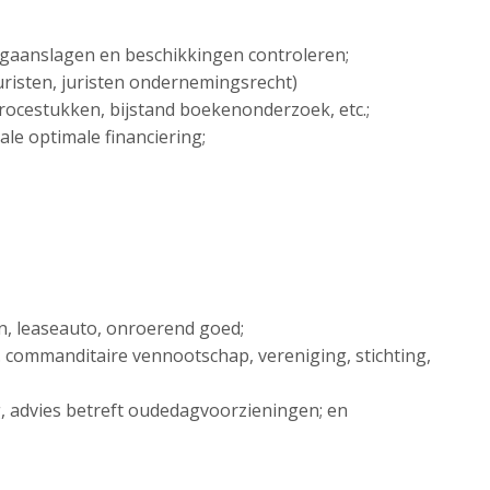
ngaanslagen en beschikkingen controleren;
sjuristen, juristen ondernemingsrecht)
 procestukken, bijstand boekenonderzoek, etc.;
ale optimale financiering;
en, leaseauto, onroerend goed;
. commanditaire vennootschap, vereniging, stichting,
ng, advies betreft oudedagvoorzieningen; en