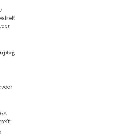
w
aliteit
 voor
rijdag
ervoor
AGA
reft:
n