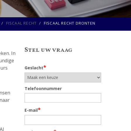
FISCAAL RECHT
FISCAAL RECHT DRONTEN
Stel uw vraag
ken. In
kundige
*
eurs
Geslacht
Telefoonnummer
ansen
 naar
*
E-mail
Al