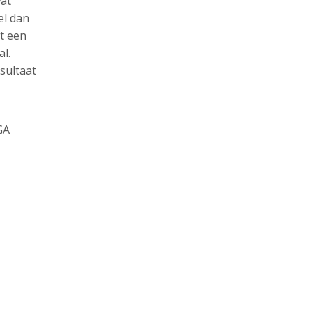
wat
el dan
rt een
al.
sultaat
GA