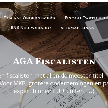
Fiscaal Ondernemers
Fiscaal Particuli
t
BNR Nieuwsradio
sitemap-links
AGA Fiscalisten
 fiscalisten met allen de meester titel: 
Voor MKB, grotere ondernemingen en part
expert binnen EU + buiten EU)