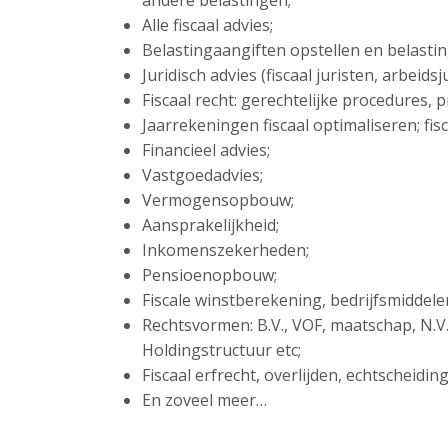
andere belastingen;
Alle fiscaal advies;
Belastingaangiften opstellen en belasti
Juridisch advies (fiscaal juristen, arbeid
Fiscaal recht: gerechtelijke procedures,
Jaarrekeningen fiscaal optimaliseren; fisc
Financieel advies;
Vastgoedadvies;
Vermogensopbouw;
Aansprakelijkheid;
Inkomenszekerheden;
Pensioenopbouw;
Fiscale winstberekening, bedrijfsmiddel
Rechtsvormen: B.V., VOF, maatschap, N.V
Holdingstructuur etc;
Fiscaal erfrecht, overlijden, echtscheidi
En zoveel meer…