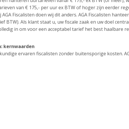
ren hanteren uurtarieven vanaf € 175,- ex BTW (of meer), 
tarieven van € 175,- per uur ex BTW of hoger zijn eerder reg
j AGA Fiscalisten doen wij dit anders. AGA Fiscalisten hantee
ief BTW). Als klant staat u, uw fiscale zaak en uw doel centra
lledig in om voor een acceptabel tarief het best haalbare re
en: kernwaarden
eskundige ervaren fiscalisten zonder buitensporige kosten. A