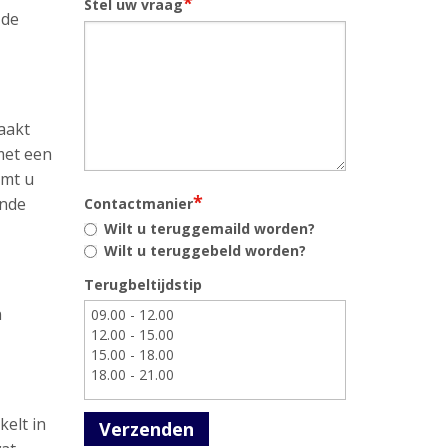
*
Stel uw vraag
 de
aakt
met een
omt u
*
ende
Contactmanier
Wilt u teruggemaild worden?
Wilt u teruggebeld worden?
Terugbeltijdstip
n
kelt in
Verzenden