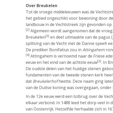
Over Breukelen
Tot de vroege middeleeuwen was de Vechtstr
het gebied ongeschikt voor bewoning door de
landbouw in de Vechtstreek zijn gevonden op de
[2]
Algemeen wordt aangenomen dat de vroegmi
[3]
Breukelen
en deel uitmaakte van de pagus (
splitsing van de Vecht met de Danne speelt ee
De prediker Bonifatius zou in
Attingahem
rond
[4]
Attingahem is vernoemd naar de Friese edel
[3]
eeuw en het eind van de achtste eeuw
. In 
De oudste delen van het huidige stenen gebou
fundamenten van de tweede stenen kerk hee
dat
Breukelerhof
heette. Deze naam ging later
van de Duitse koning was overgegaan, onder 
In de 12e eeuw werd een tolbrug over de Vech
elkaar verbond. In 1488 leed het dorp veel in 
van Oostenrijk. Hetzelfde herhaalde zich in 16