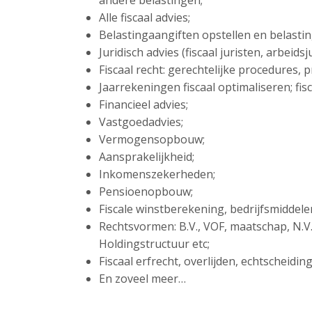
andere belastingen;
Alle fiscaal advies;
Belastingaangiften opstellen en belasti
Juridisch advies (fiscaal juristen, arbeid
Fiscaal recht: gerechtelijke procedures,
Jaarrekeningen fiscaal optimaliseren; fisc
Financieel advies;
Vastgoedadvies;
Vermogensopbouw;
Aansprakelijkheid;
Inkomenszekerheden;
Pensioenopbouw;
Fiscale winstberekening, bedrijfsmiddel
Rechtsvormen: B.V., VOF, maatschap, N.V
Holdingstructuur etc;
Fiscaal erfrecht, overlijden, echtscheidi
En zoveel meer…