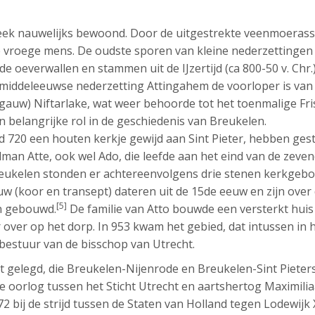
eek nauwelijks bewoond. Door de uitgestrekte veenmoeras
 vroege mens. De oudste sporen van kleine nederzettingen
 oeverwallen en stammen uit de IJzertijd (ca 800-50 v. Chr.)
ddeleeuwse nederzetting Attingahem de voorloper is van
gauw) Niftarlake, wat weer behoorde tot het toenmalige Fris
n belangrijke rol in de geschiedenis van Breukelen.
 720 een houten kerkje gewijd aan Sint Pieter, hebben gest
man Atte, ook wel Ado, die leefde aan het eind van de zeve
Breukelen stonden er achtereenvolgens drie stenen kerkgeb
w (koor en transept) dateren uit de 15de eeuw en zijn over
[5]
n gebouwd.
De familie van Atto bouwde een versterkt huis
 over op het dorp. In 953 kwam het gebied, dat intussen in
bestuur van de bisschop van Utrecht.
t gelegd, die Breukelen-Nijenrode en Breukelen-Sint Pieter
de oorlog tussen het Sticht Utrecht en aartshertog Maximilia
72 bij de strijd tussen de Staten van Holland tegen Lodewijk