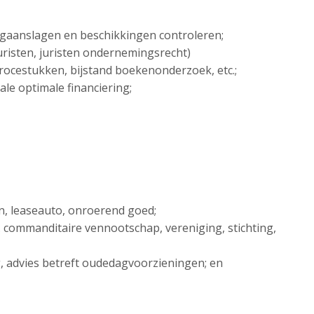
ngaanslagen en beschikkingen controleren;
sjuristen, juristen ondernemingsrecht)
 procestukken, bijstand boekenonderzoek, etc.;
ale optimale financiering;
en, leaseauto, onroerend goed;
. commanditaire vennootschap, vereniging, stichting,
ng, advies betreft oudedagvoorzieningen; en