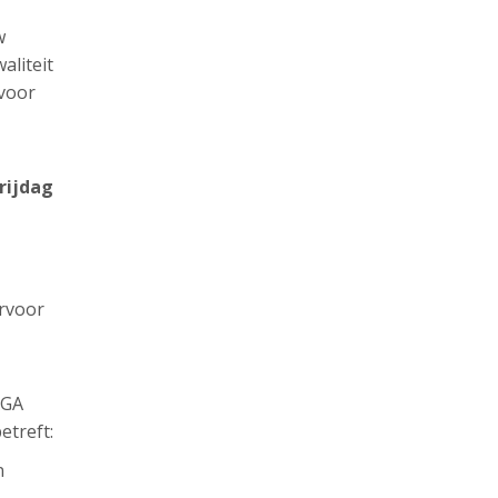
w
aliteit
 voor
rijdag
ervoor
AGA
etreft:
n