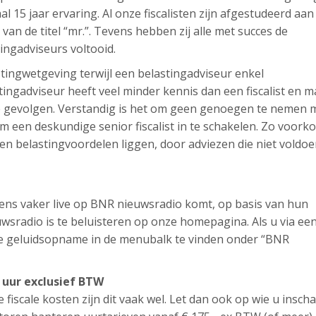
aal 15 jaar ervaring. Al onze fiscalisten zijn afgestudeerd aan
t van de titel “mr.”. Tevens hebben zij alle met succes de
tingadviseurs voltooid.
lastingwetgeving terwijl een belastingadviseur enkel
ingadviseur heeft veel minder kennis dan een fiscalist en m
ële gevolgen. Verstandig is het om geen genoegen te nemen 
 een deskundige senior fiscalist in te schakelen. Zo voork
en belastingvoordelen liggen, door adviezen die niet voldo
l eens vaker live op BNR nieuwsradio komt, op basis van hun
sradio is te beluisteren op onze homepagina. Als u via ee
ze geluidsopname in de menubalk te vinden onder “BNR
r uur exclusief BTW
e fiscale kosten zijn dit vaak wel. Let dan ook op wie u inscha