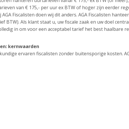
toren hanteren uurtarieven vanaf € 175,- ex BTW (of meer),
tarieven van € 175,- per uur ex BTW of hoger zijn eerder reg
j AGA Fiscalisten doen wij dit anders. AGA Fiscalisten hantee
ief BTW). Als klant staat u, uw fiscale zaak en uw doel centra
lledig in om voor een acceptabel tarief het best haalbare re
elen: kernwaarden
eskundige ervaren fiscalisten zonder buitensporige kosten. A