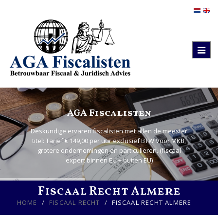
Togg
navig
AGA Fiscalisten
Deskundige ervaren fiscalisten met allen de meester
titel: Tarief € 149,00 per uur exclusief BTW Voor MKB,
grotere ondernemingen en particulieren. (fiscaal
expert binnen EU + buiten EU)
Fiscaal Recht Almere
HOME
FISCAAL RECHT
FISCAAL RECHT ALMERE