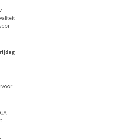
w
aliteit
 voor
rijdag
ervoor
AGA
t