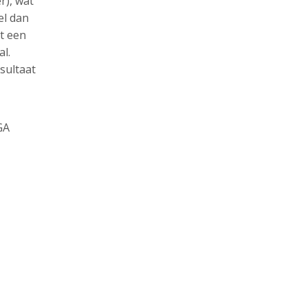
r), wat
el dan
rt een
al.
sultaat
GA