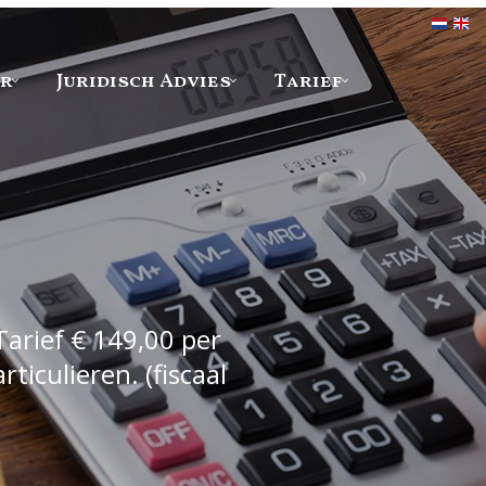
er
Juridisch Advies
Tarief
Tarief € 149,00 per
iculieren. (fiscaal