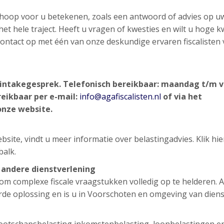
n hoop voor u betekenen, zoals een antwoord of advies op u
et hele traject. Heeft u vragen of kwesties en wilt u hoge kw
d contact op met één van onze deskundige ervaren fiscalisten
d intakegesprek.
Telefonisch bereikbaar: maandag t/m v
reikbaar per e-mail:
info@agafiscalisten.nl
of via het
onze website.
site, vindt u meer informatie over belastingadvies. Klik hi
balk.
e andere dienstverlening
g om complexe fiscale vraagstukken volledig op te helderen. 
erde oplossing en is u in Voorschoten en omgeving van diens