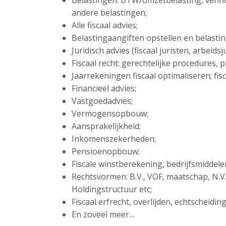
Belastingen: BTW/omzetbelasting, venn
andere belastingen;
Alle fiscaal advies;
Belastingaangiften opstellen en belasti
Juridisch advies (fiscaal juristen, arbeid
Fiscaal recht: gerechtelijke procedures,
Jaarrekeningen fiscaal optimaliseren; fisc
Financieel advies;
Vastgoedadvies;
Vermogensopbouw;
Aansprakelijkheid;
Inkomenszekerheden;
Pensioenopbouw;
Fiscale winstberekening, bedrijfsmiddel
Rechtsvormen: B.V., VOF, maatschap, N.V
Holdingstructuur etc;
Fiscaal erfrecht, overlijden, echtscheidi
En zoveel meer…