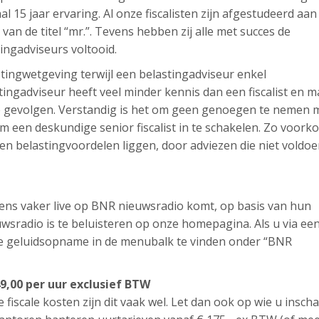
aal 15 jaar ervaring. Al onze fiscalisten zijn afgestudeerd aan
t van de titel “mr.”. Tevens hebben zij alle met succes de
tingadviseurs voltooid.
lastingwetgeving terwijl een belastingadviseur enkel
ingadviseur heeft veel minder kennis dan een fiscalist en m
ële gevolgen. Verstandig is het om geen genoegen te nemen 
 een deskundige senior fiscalist in te schakelen. Zo voork
en belastingvoordelen liggen, door adviezen die niet voldo
l eens vaker live op BNR nieuwsradio komt, op basis van hun
sradio is te beluisteren op onze homepagina. Als u via ee
ze geluidsopname in de menubalk te vinden onder “BNR
9,00 per uur exclusief BTW
e fiscale kosten zijn dit vaak wel. Let dan ook op wie u inscha