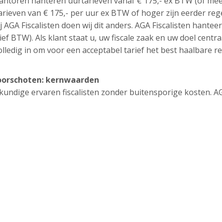
antoren hanteren uurtarieven vanaf € 175,- ex BTW (of mee
tarieven van € 175,- per uur ex BTW of hoger zijn eerder reg
j AGA Fiscalisten doen wij dit anders. AGA Fiscalisten hantee
ief BTW). Als klant staat u, uw fiscale zaak en uw doel centra
lledig in om voor een acceptabel tarief het best haalbare re
Voorschoten: kernwaarden
eskundige ervaren fiscalisten zonder buitensporige kosten. A