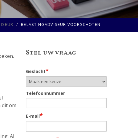
VISEUR
BELASTINGADVISEUR VOORSCHOTEN
Stel uw vraag
oeken.
*
Geslacht
Telefoonnummer
el
n dit om
*
E-mail
ing. Al