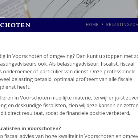
schoten
HOME
BELASTINGAD
dig in Voorschoten of omgeving? Dan kunt u stoppen met z
ngadviseurs ook. Als belastingadviseur, fiscalist, fiscaal
ls ondernemer of particulier van dienst. Onze professionele
eel belasting betaald, optimaal profiteert van alle fiscale
gdienst heeft.
ieren in Voorschoten moeilijke materie, terwijl er juist zove
ng en deskundige fiscalisten, zien wij deze kansen en zette
t direct resultaat, zodat de financiële positie verbeterd.
calisten in Voorschoten?
 fiscaal advies van hoge kwaliteit in Voorschoten en omgev