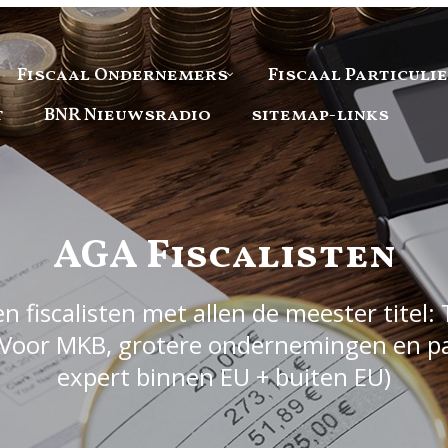
Fiscaal Ondernemers
Fiscaal Particuli
t
BNR Nieuwsradio
sitemap-links
AGA Fiscalisten
 fiscalisten met allen de meester titel: 
Voor MKB, grotere ondernemingen en part
expert binnen EU + buiten EU)