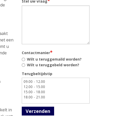
*
Stel uw vraag
 de
aakt
met een
omt u
*
ende
Contactmanier
Wilt u teruggemaild worden?
Wilt u teruggebeld worden?
Terugbeltijdstip
n
kelt in
Verzenden