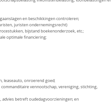
ootschapsbelasting inkomstenbelasting, loonbelastingen e
ngaanslagen en beschikkingen controleren;
sjuristen, juristen ondernemingsrecht)
 procestukken, bijstand boekenonderzoek, etc.;
ale optimale financiering;
en, leaseauto, onroerend goed;
. commanditaire vennootschap, vereniging, stichting,
ng, advies betreft oudedagvoorzieningen; en