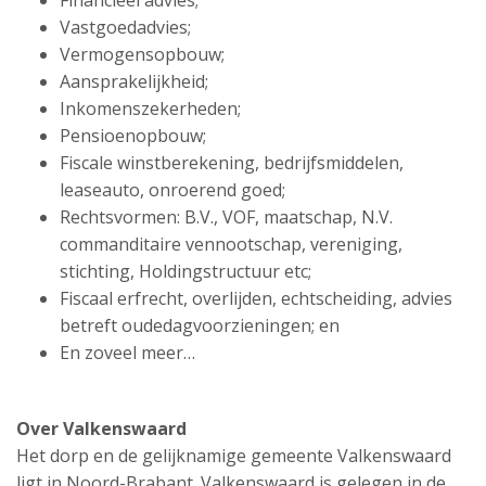
Financieel advies;
Vastgoedadvies;
Vermogensopbouw;
Aansprakelijkheid;
Inkomenszekerheden;
Pensioenopbouw;
Fiscale winstberekening, bedrijfsmiddelen,
leaseauto, onroerend goed;
Rechtsvormen: B.V., VOF, maatschap, N.V.
commanditaire vennootschap, vereniging,
stichting, Holdingstructuur etc;
Fiscaal erfrecht, overlijden, echtscheiding, advies
betreft oudedagvoorzieningen; en
En zoveel meer…
Over
Valkenswaard
Het dorp en de gelijknamige gemeente Valkenswaard
ligt in Noord-Brabant. Valkenswaard is gelegen in de