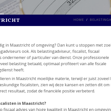
tricht
HOME
BELASTING
dig in Maastricht of omgeving? Dan kunt u stoppen met zoe
viseurs ook. Als belastingadviseur, fiscalist, fiscaal
ls ondernemer of particulier van dienst. Onze professionele
eel belasting betaald, optimaal profiteert van alle fiscale
gdienst heeft.
eren in Maastricht moeilijke materie, terwijl er juist zovee
skundige fiscalisten, zien wij deze kansen en zetten dit om
ect resultaat, zodat de financiële positie verbeterd.
calisten in Maastricht?
 fiscaal advies van hoge kwaliteit in Maastricht en omgeving