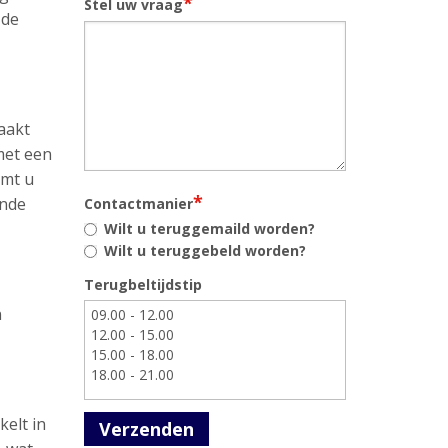
*
Stel uw vraag
 de
aakt
met een
omt u
*
ende
Contactmanier
Wilt u teruggemaild worden?
Wilt u teruggebeld worden?
Terugbeltijdstip
n
kelt in
Verzenden