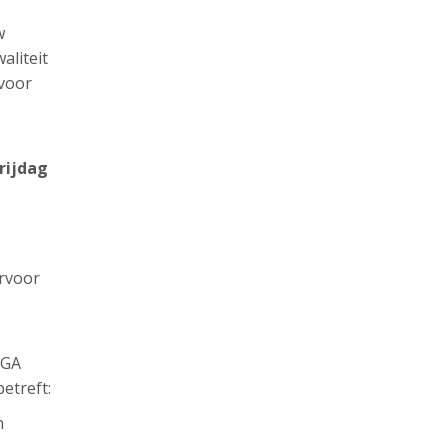
w
aliteit
 voor
rijdag
ervoor
AGA
etreft:
n