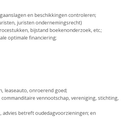
ngaanslagen en beschikkingen controleren;
sjuristen, juristen ondernemingsrecht)
 procestukken, bijstand boekenonderzoek, etc.;
ale optimale financiering;
en, leaseauto, onroerend goed;
. commanditaire vennootschap, vereniging, stichting,
ng, advies betreft oudedagvoorzieningen; en