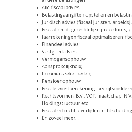
andere belastingen;
Alle fiscaal advies;
Belastingaangiften opstellen en belasti
Juridisch advies (fiscaal juristen, arbeid
Fiscaal recht: gerechtelijke procedures,
Jaarrekeningen fiscaal optimaliseren; fisc
Financieel advies;
Vastgoedadvies;
Vermogensopbouw;
Aansprakelijkheid;
Inkomenszekerheden;
Pensioenopbouw;
Fiscale winstberekening, bedrijfsmiddel
Rechtsvormen: B.V., VOF, maatschap, N.V
Holdingstructuur etc;
Fiscaal erfrecht, overlijden, echtscheidi
En zoveel meer…