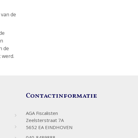
 van de
de
en
n de
t werd.
Contactinformatie
AGA Fiscalisten
Zeelsterstraat 7A
5652 EA EINDHOVEN
040-8489888