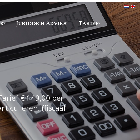
er
Juridisch Advies
Tarief
Tarief € 149,00 per
iculieren. (fiscaal