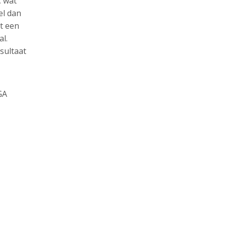
, wat
el dan
rt een
al.
sultaat
GA