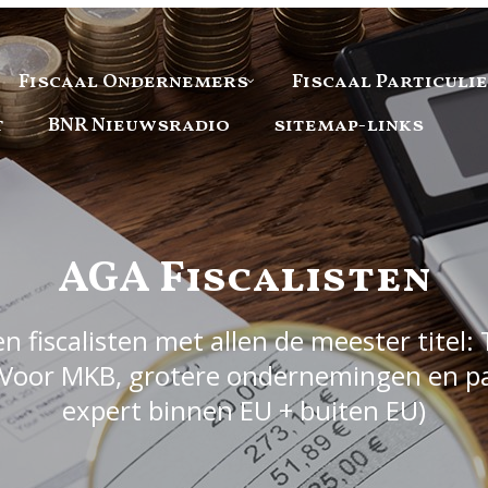
Fiscaal Ondernemers
Fiscaal Particuli
t
BNR Nieuwsradio
sitemap-links
AGA Fiscalisten
 fiscalisten met allen de meester titel: 
Voor MKB, grotere ondernemingen en part
expert binnen EU + buiten EU)