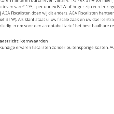
ntoren hanteren uurtarieven vanaf € 175,- ex BTW (of meer)
tarieven van € 175,- per uur ex BTW of hoger zijn eerder reg
j AGA Fiscalisten doen wij dit anders. AGA Fiscalisten hantee
ief BTW). Als klant staat u, uw fiscale zaak en uw doel centra
lledig in om voor een acceptabel tarief het best haalbare re
Maastricht: kernwaarden
eskundige ervaren fiscalisten zonder buitensporige kosten. A