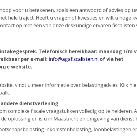
n hoop voor u betekenen, zoals een antwoord of advies op u
et hele traject. Heeft u vragen of kwesties en wilt u hoge kw
d contact op met één van onze deskundige ervaren fiscalisten
d intakegesprek.
Telefonisch bereikbaar: maandag t/m v
reikbaar per e-mail:
info@agafiscalisten.nl
of via het
onze website.
site, vindt u meer informatie over belastingadvies. Klik hi
balk.
e andere dienstverlening
g om complexe fiscale vraagstukken volledig op te helderen. 
rde oplossing en is u in Maastricht en omgeving van dienst b
ootschapsbelasting inkomstenbelasting, loonbelastingen e