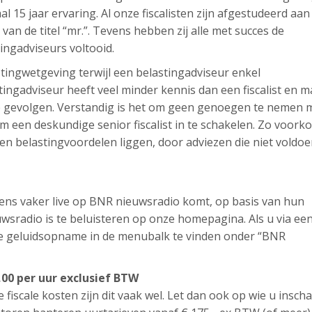
aal 15 jaar ervaring. Al onze fiscalisten zijn afgestudeerd aan
t van de titel “mr.”. Tevens hebben zij alle met succes de
tingadviseurs voltooid.
lastingwetgeving terwijl een belastingadviseur enkel
ingadviseur heeft veel minder kennis dan een fiscalist en m
ële gevolgen. Verstandig is het om geen genoegen te nemen 
 een deskundige senior fiscalist in te schakelen. Zo voork
en belastingvoordelen liggen, door adviezen die niet voldo
l eens vaker live op BNR nieuwsradio komt, op basis van hun
sradio is te beluisteren op onze homepagina. Als u via ee
ze geluidsopname in de menubalk te vinden onder “BNR
,00 per uur exclusief BTW
e fiscale kosten zijn dit vaak wel. Let dan ook op wie u inscha