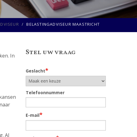
ADVISEUR
BELASTINGADVISEUR MAASTRICHT
Stel uw vraag
ken. In
*
Geslacht
Telefoonnummer
l kansen
 naar
*
E-mail
. Al