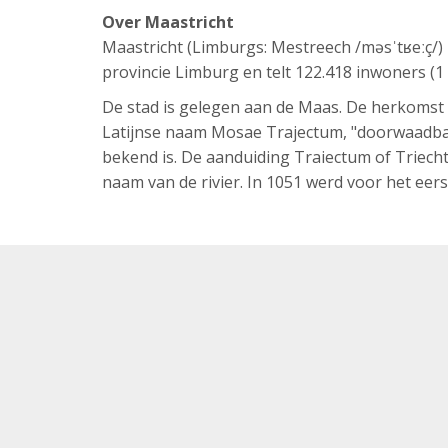
Over Maastricht
Maastricht (Limburgs: Mestreech /məsˈtʁeːç/) 
provincie Limburg en telt 122.418 inwoners (1
De stad is gelegen aan de Maas. De herkomst v
Latijnse naam
Mosae Trajectum
, "doorwaadba
bekend is. De aanduiding Traiectum of Triech
naam van de rivier. In 1051 werd voor het eer