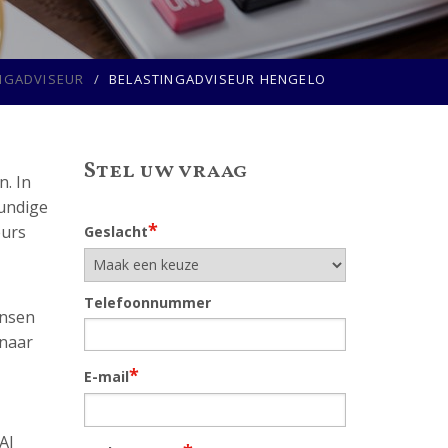
NGADVISEUR
BELASTINGADVISEUR HENGELO
Stel uw vraag
. In
kundige
*
eurs
Geslacht
Telefoonnummer
ansen
 naar
*
E-mail
Al