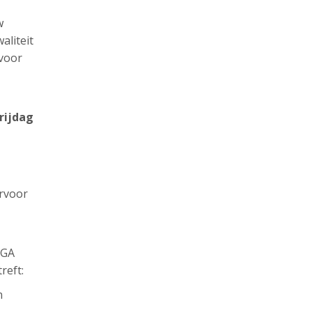
w
aliteit
 voor
rijdag
ervoor
AGA
reft:
n