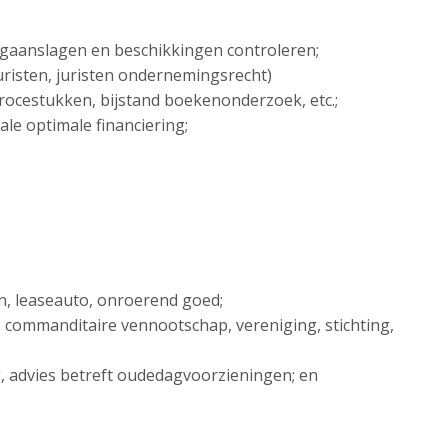
ngaanslagen en beschikkingen controleren;
sjuristen, juristen ondernemingsrecht)
 procestukken, bijstand boekenonderzoek, etc.;
ale optimale financiering;
en, leaseauto, onroerend goed;
. commanditaire vennootschap, vereniging, stichting,
ng, advies betreft oudedagvoorzieningen; en