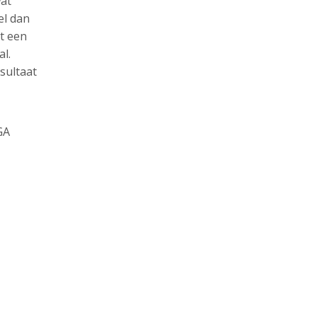
wat
el dan
rt een
al.
sultaat
GA