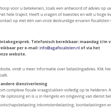
n hoop voor u betekenen, zoals een antwoord of advies op u
et hele traject. Heeft u vragen of kwesties en wilt u hoge kw
d contact op met één van onze deskundige ervaren fiscalisten
d intakegesprek.
Telefonisch bereikbaar: maandag t/m v
reikbaar per e-mail:
info@agafiscalisten.nl
of via het
onze website.
site, vindt u meer informatie over belastingadvies. Klik hi
balk.
e andere dienstverlening
g om complexe fiscale vraagstukken volledig op te helderen. 
rde oplossing en is u in Hengelo en omgeving van dienst bet
ootschapsbelasting inkomstenbelasting, loonbelastingen e