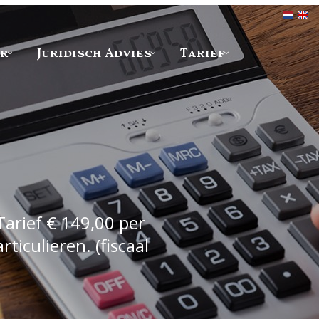
er
Juridisch Advies
Tarief
Tarief € 149,00 per
iculieren. (fiscaal