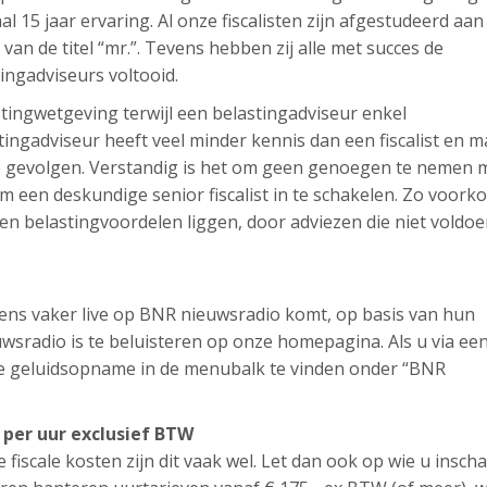
aal 15 jaar ervaring. Al onze fiscalisten zijn afgestudeerd aan
t van de titel “mr.”. Tevens hebben zij alle met succes de
tingadviseurs voltooid.
lastingwetgeving terwijl een belastingadviseur enkel
ingadviseur heeft veel minder kennis dan een fiscalist en m
ële gevolgen. Verstandig is het om geen genoegen te nemen 
 een deskundige senior fiscalist in te schakelen. Zo voork
en belastingvoordelen liggen, door adviezen die niet voldo
l eens vaker live op BNR nieuwsradio komt, op basis van hun
sradio is te beluisteren op onze homepagina. Als u via ee
ze geluidsopname in de menubalk te vinden onder “BNR
 per uur exclusief BTW
e fiscale kosten zijn dit vaak wel. Let dan ook op wie u inscha