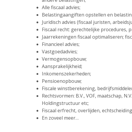
andere belastingen;
Alle fiscaal advies;
Belastingaangiften opstellen en belasti
Juridisch advies (fiscaal juristen, arbeid
Fiscaal recht: gerechtelijke procedures,
Jaarrekeningen fiscaal optimaliseren; fisc
Financieel advies;
Vastgoedadvies;
Vermogensopbouw;
Aansprakelijkheid;
Inkomenszekerheden;
Pensioenopbouw;
Fiscale winstberekening, bedrijfsmiddel
Rechtsvormen: B.V., VOF, maatschap, N.V
Holdingstructuur etc;
Fiscaal erfrecht, overlijden, echtscheidi
En zoveel meer…