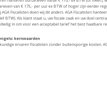
ren hanteren uurtarieven vanaf € 175,- ex BTW (of meer), 
tarieven van € 175,- per uur ex BTW of hoger zijn eerder reg
j AGA Fiscalisten doen wij dit anders. AGA Fiscalisten hantee
ief BTW). Als klant staat u, uw fiscale zaak en uw doel centra
lledig in om voor een acceptabel tarief het best haalbare re
Hengelo: kernwaarden
eskundige ervaren fiscalisten zonder buitensporige kosten. A