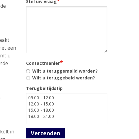
*
Stel uw vraag
 de
aakt
met een
omt u
*
ende
Contactmanier
Wilt u teruggemaild worden?
Wilt u teruggebeld worden?
Terugbeltijdstip
n
kelt in
Verzenden