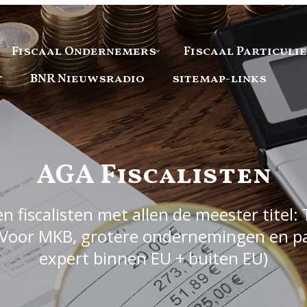
Fiscaal Ondernemers
Fiscaal Particuli
t
BNR Nieuwsradio
sitemap-links
AGA Fiscalisten
 fiscalisten met allen de meester titel: 
Voor MKB, grotere ondernemingen en part
expert binnen EU + buiten EU)