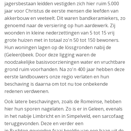
jagersbestaan leidden vestigden zich hier ruim 5.000
jaar voor Christus de eerste mensen die leefden van
akkerbouw en veeteelt. Dit waren bandkeramiekers, zo
genoemd naar de versiering op hun aardewerk. Zij
woonden in kleine nederzettingen van 5 tot 15 vrij
grote huizen met in totaal zo'n 50 tot 150 bewoners.
Hun woningen lagen op de lössgronden nabij de
(Geleen)beek. Door deze ligging waren de
noodzakelijke basisvoorzieningen water en vruchtbare
grond ruim voorhanden. Na zo'n 400 jaar hebben deze
eerste landbouwers onze regio verlaten en hun
beschaving is daarna om tot nu toe onbekende
redenen verdwenen.
Ook latere beschavingen, zoals de Romeinse, hebben
hier hun sporen nagelaten. Zo is er in Geleen, evenals
in het nabije Limbricht en in Simpelveld, een sarcofaag
teruggevonden. Deze en verder een
in Buchten gevonden fraai beeldje van een haan uit de