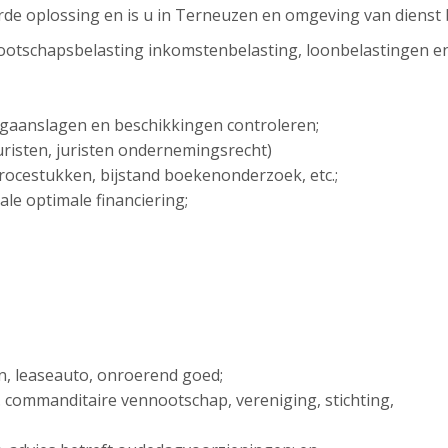
rde oplossing en is u in Terneuzen en omgeving van dienst b
ootschapsbelasting inkomstenbelasting, loonbelastingen e
ngaanslagen en beschikkingen controleren;
sjuristen, juristen ondernemingsrecht)
 procestukken, bijstand boekenonderzoek, etc.;
ale optimale financiering;
en, leaseauto, onroerend goed;
. commanditaire vennootschap, vereniging, stichting,