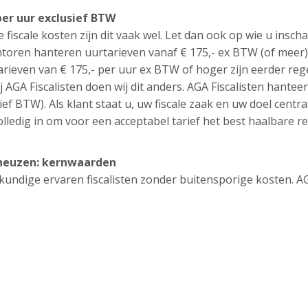
per uur exclusief BTW
e fiscale kosten zijn dit vaak wel. Let dan ook op wie u inscha
toren hanteren uurtarieven vanaf € 175,- ex BTW (of meer)
tarieven van € 175,- per uur ex BTW of hoger zijn eerder reg
j AGA Fiscalisten doen wij dit anders. AGA Fiscalisten hantee
ief BTW). Als klant staat u, uw fiscale zaak en uw doel centra
lledig in om voor een acceptabel tarief het best haalbare re
erneuzen: kernwaarden
eskundige ervaren fiscalisten zonder buitensporige kosten. A