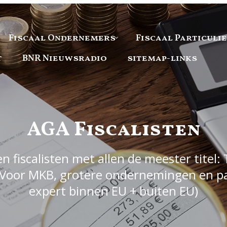
Fiscaal Ondernemers
Fiscaal Particuli
t
BNR Nieuwsradio
sitemap-links
AGA Fiscalisten
 fiscalisten met allen de meester titel: 
Voor MKB, grotere ondernemingen en part
expert binnen EU + buiten EU)