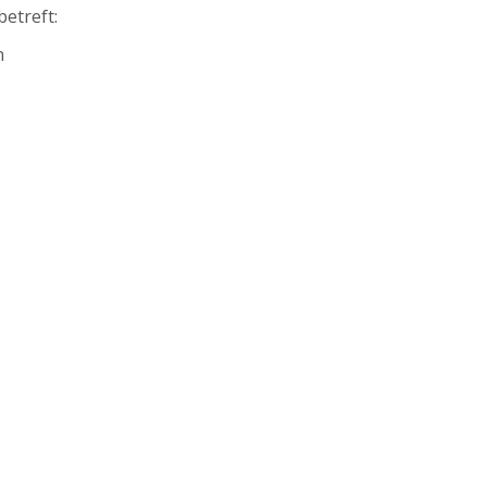
etreft:
n