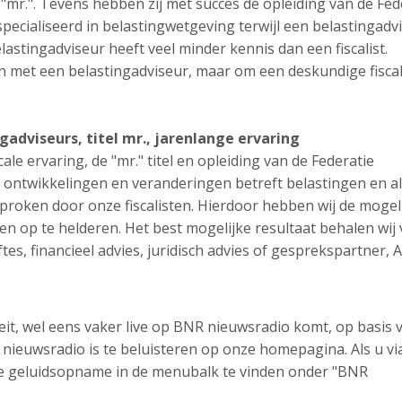
el "mr.". Tevens hebben zij met succes de opleiding van de Fed
especialiseerd in belastingwetgeving terwijl een belastingadv
lastingadviseur heeft veel minder kennis dan een fiscalist.
met een belastingadviseur, maar om een deskundige fiscali
ngadviseurs, titel mr., jarenlange ervaring
ale ervaring, de "mr." titel en opleiding van de Federatie
 ontwikkelingen en veranderingen betreft belastingen en al
roken door onze fiscalisten. Hierdoor hebben wij de mogel
n op te helderen. Het best mogelijke resultaat behalen wij
tes, financieel advies, juridisch advies of gesprekspartner, 
teit, wel eens vaker live op BNR nieuwsradio komt, op basis 
ieuwsradio is te beluisteren op onze homepagina. Als u vi
ze geluidsopname in de menubalk te vinden onder "BNR