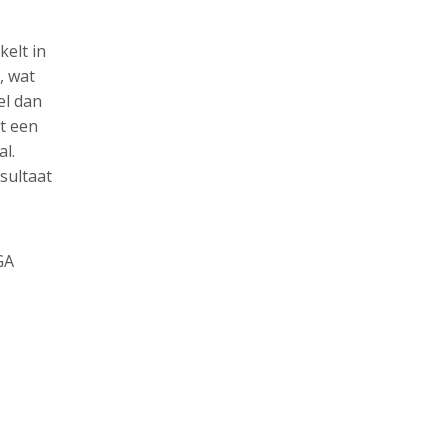
kelt in
, wat
el dan
rt een
al.
sultaat
GA