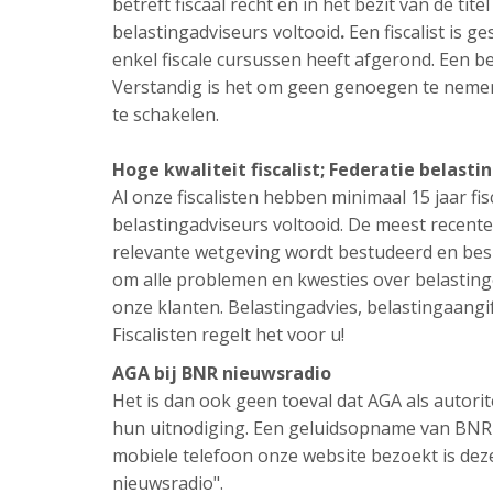
betreft fiscaal recht en in het bezit van de tit
belastingadviseurs voltooid
.
Een fiscalist is g
enkel fiscale cursussen heeft afgerond. Een be
Verstandig is het om geen genoegen te nemen 
te schakelen.
Hoge kwaliteit fiscalist; Federatie belasti
Al onze fiscalisten hebben minimaal 15 jaar fisc
belastingadviseurs voltooid. De meest recente
relevante wetgeving wordt bestudeerd en besp
om alle problemen en kwesties over belastinge
onze klanten. Belastingadvies, belastingaangif
Fiscalisten regelt het voor u!
AGA bij BNR nieuwsradio
Het is dan ook geen toeval dat AGA als autori
hun uitnodiging. Een geluidsopname van BNR n
mobiele telefoon onze website bezoekt is de
nieuwsradio".