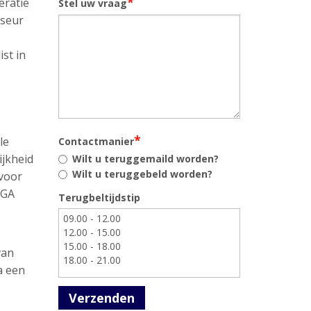
*
eratie
Stel uw vraag
iseur
st in
*
le
Contactmanier
ijkheid
Wilt u teruggemaild worden?
Wilt u teruggebeld worden?
 voor
AGA
Terugbeltijdstip
van
a een
Verzenden