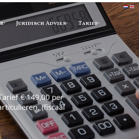
er
Juridisch Advies
Tarief
Tarief € 149,00 per
iculieren. (fiscaal