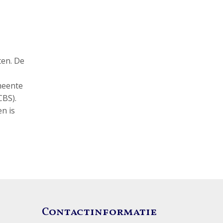
ten. De
meente
CBS).
n is
Contactinformatie