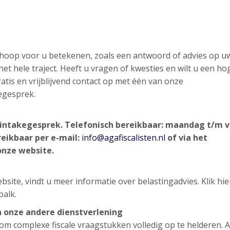
n hoop voor u betekenen, zoals een antwoord of advies op u
et hele traject. Heeft u vragen of kwesties en wilt u een ho
atis en vrijblijvend contact op met één van onze
egesprek.
nd intakegesprek. Telefonisch bereikbaar: maandag t/m v
reikbaar per e-mail:
info@agafiscalisten.nl
of via het
onze website.
site, vindt u meer informatie over belastingadvies. Klik hi
balk.
n onze andere dienstverlening
g om complexe fiscale vraagstukken volledig op te helderen. 