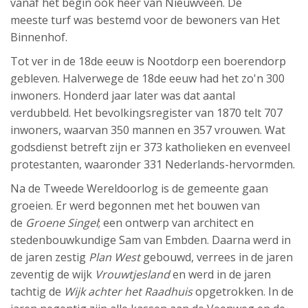
vanaf het begin ook heer van Nieuwveen. De
meeste turf was bestemd voor de bewoners van Het
Binnenhof.
Tot ver in de 18de eeuw is Nootdorp een boerendorp
gebleven. Halverwege de 18de eeuw had het zo'n 300
inwoners. Honderd jaar later was dat aantal
verdubbeld. Het bevolkingsregister van 1870 telt 707
inwoners, waarvan 350 mannen en 357 vrouwen. Wat
godsdienst betreft zijn er 373 katholieken en evenveel
protestanten, waaronder 331 Nederlands-hervormden.
Na de Tweede Wereldoorlog is de gemeente gaan
groeien. Er werd begonnen met het bouwen van
de
Groene Singel
; een ontwerp van architect en
stedenbouwkundige Sam van Embden. Daarna werd in
de jaren zestig
Plan West
gebouwd, verrees in de jaren
zeventig de wijk
Vrouwtjesland
en werd in de jaren
tachtig de
Wijk achter het Raadhuis
opgetrokken. In de