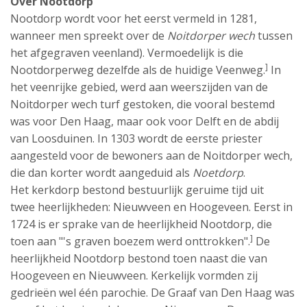
Over Nootdorp
Nootdorp wordt voor het eerst vermeld in 1281,
wanneer men spreekt over de
Noitdorper wech
tussen
het afgegraven veenland). Vermoedelijk is die
]
Nootdorperweg dezelfde als de huidige Veenweg.
In
het veenrijke gebied, werd aan weerszijden van de
Noitdorper wech turf gestoken, die vooral bestemd
was voor Den Haag, maar ook voor Delft en de abdij
van Loosduinen. In 1303 wordt de eerste priester
aangesteld voor de bewoners aan de Noitdorper wech,
die dan korter wordt aangeduid als
Noetdorp
.
Het kerkdorp bestond bestuurlijk geruime tijd uit
twee heerlijkheden: Nieuwveen en Hoogeveen. Eerst in
1724 is er sprake van de heerlijkheid Nootdorp, die
]
toen aan "'s graven boezem werd onttrokken".
De
heerlijkheid Nootdorp bestond toen naast die van
Hoogeveen en Nieuwveen. Kerkelijk vormden zij
gedrieën wel één parochie. De Graaf van Den Haag was