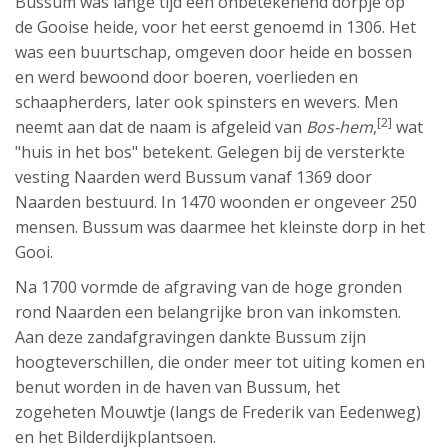
Bussum was lange tijd een onbetekenend dorpje op
de Gooise heide, voor het eerst genoemd in 1306. Het
was een buurtschap, omgeven door heide en bossen
en werd bewoond door boeren, voerlieden en
schaapherders, later ook spinsters en wevers. Men
[2]
neemt aan dat de naam is afgeleid van
Bos-hem
,
wat
"huis in het bos" betekent. Gelegen bij de versterkte
vesting Naarden werd Bussum vanaf 1369 door
Naarden bestuurd. In 1470 woonden er ongeveer 250
mensen. Bussum was daarmee het kleinste dorp in het
Gooi.
Na 1700 vormde de afgraving van de hoge gronden
rond Naarden een belangrijke bron van inkomsten.
Aan deze zandafgravingen dankte Bussum zijn
hoogteverschillen, die onder meer tot uiting komen en
benut worden in de haven van Bussum, het
zogeheten Mouwtje (langs de Frederik van Eedenweg)
en het Bilderdijkplantsoen.