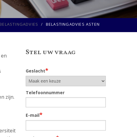
BELASTINGADVIES
BELASTINGADVIES ASTEN
Stel uw vraag
 en
*
s
Geslacht
Telefoonnummer
n zijn.
*
E-mail
rsiteit