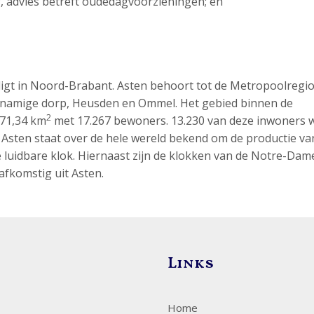
ng, advies betreft oudedagvoorzieningen; en
ligt in Noord-Brabant. Asten behoort tot de Metropoolregi
jknamige dorp, Heusden en Ommel. Het gebied binnen de
2
 71,34 km
met 17.267 bewoners. 13.230 van deze inwoners
). Asten staat over de hele wereld bekend om de productie va
e luidbare klok. Hiernaast zijn de klokken van de Notre-Dam
fkomstig uit Asten.
Links
Home