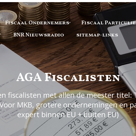
Fiscaal Ondernemers
Fiscaal Particuli
t
BNR Nieuwsradio
sitemap-links
AGA Fiscalisten
 fiscalisten met allen de meester titel: 
Voor MKB, grotere ondernemingen en part
expert binnen EU + buiten EU)