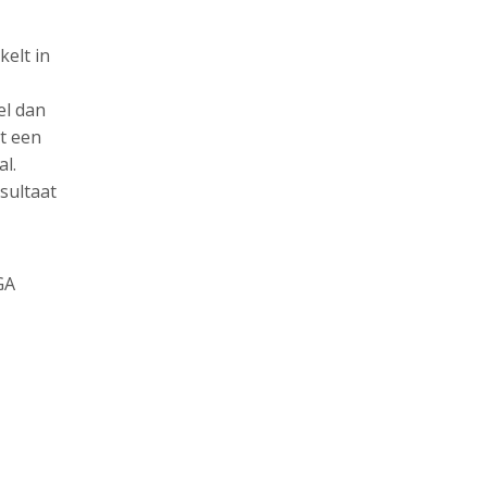
kelt in
el dan
rt een
al.
sultaat
GA