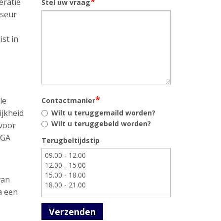
*
eratie
Stel uw vraag
iseur
st in
*
le
Contactmanier
ijkheid
Wilt u teruggemaild worden?
Wilt u teruggebeld worden?
 voor
AGA
Terugbeltijdstip
van
a een
Verzenden