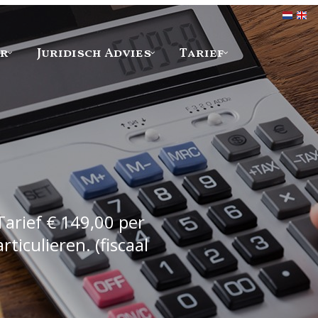
er
Juridisch Advies
Tarief
Tarief € 149,00 per
iculieren. (fiscaal