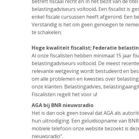
betreft fiscaal recht en in het bezit van de tit
belastingadviseurs voltooid
.
Een fiscalist is g
enkel fiscale cursussen heeft afgerond. Een be
Verstandig is het om geen genoegen te nemen 
te schakelen.
Hoge kwaliteit fiscalist; Federatie belasti
Al onze fiscalisten hebben minimaal 15 jaar fisc
belastingadviseurs voltooid. De meest recente
relevante wetgeving wordt bestudeerd en besp
om alle problemen en kwesties over belastinge
onze klanten. Belastingadvies, belastingaangif
Fiscalisten regelt het voor u!
AGA bij BNR nieuwsradio
Het is dan ook geen toeval dat AGA als autori
hun uitnodiging. Een geluidsopname van BNR n
mobiele telefoon onze website bezoekt is de
nieuwsradio".