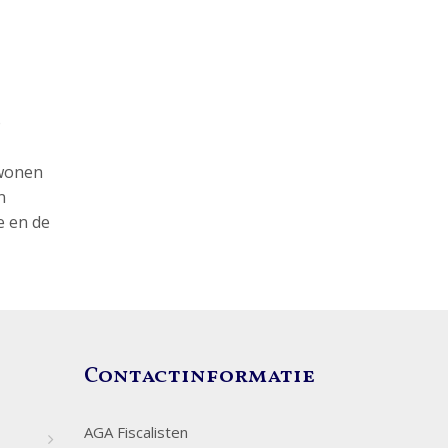
o
 wonen
n
e en de
Contactinformatie
AGA Fiscalisten