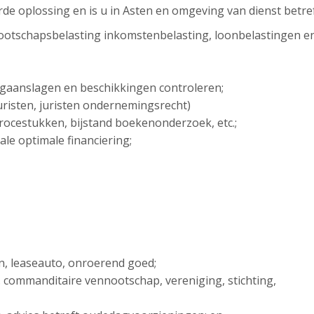
rde oplossing en is u in Asten en omgeving van dienst betref
ootschapsbelasting inkomstenbelasting, loonbelastingen e
ngaanslagen en beschikkingen controleren;
sjuristen, juristen ondernemingsrecht)
 procestukken, bijstand boekenonderzoek, etc.;
ale optimale financiering;
en, leaseauto, onroerend goed;
. commanditaire vennootschap, vereniging, stichting,