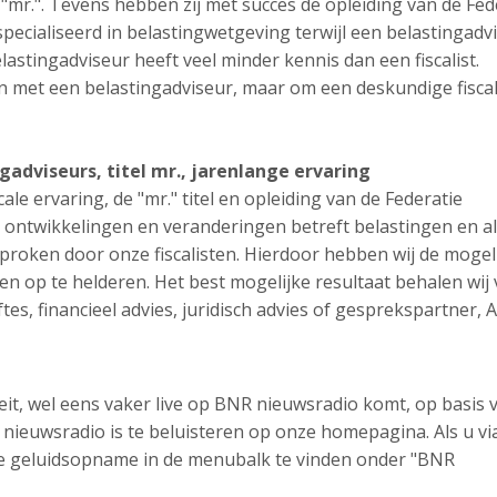
el "mr.". Tevens hebben zij met succes de opleiding van de Fed
especialiseerd in belastingwetgeving terwijl een belastingadv
lastingadviseur heeft veel minder kennis dan een fiscalist.
met een belastingadviseur, maar om een deskundige fiscali
ngadviseurs, titel mr., jarenlange ervaring
ale ervaring, de "mr." titel en opleiding van de Federatie
 ontwikkelingen en veranderingen betreft belastingen en al
roken door onze fiscalisten. Hierdoor hebben wij de mogel
n op te helderen. Het best mogelijke resultaat behalen wij
tes, financieel advies, juridisch advies of gesprekspartner, 
teit, wel eens vaker live op BNR nieuwsradio komt, op basis 
ieuwsradio is te beluisteren op onze homepagina. Als u vi
ze geluidsopname in de menubalk te vinden onder "BNR