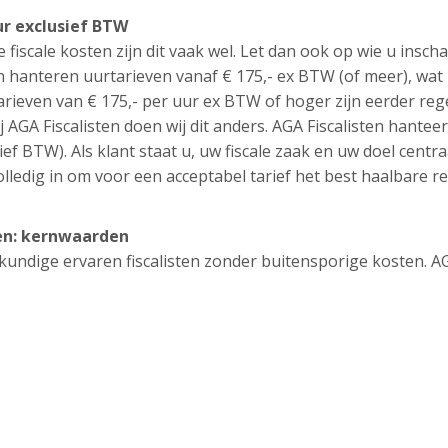
ur exclusief BTW
e fiscale kosten zijn dit vaak wel. Let dan ook op wie u inscha
n hanteren uurtarieven vanaf € 175,- ex BTW (of meer), wat
tarieven van € 175,- per uur ex BTW of hoger zijn eerder reg
j AGA Fiscalisten doen wij dit anders. AGA Fiscalisten hantee
ief BTW). Als klant staat u, uw fiscale zaak en uw doel centra
lledig in om voor een acceptabel tarief het best haalbare re
ten: kernwaarden
eskundige ervaren fiscalisten zonder buitensporige kosten. A