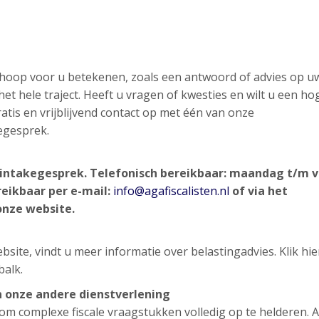
n hoop voor u betekenen, zoals een antwoord of advies op u
et hele traject. Heeft u vragen of kwesties en wilt u een ho
atis en vrijblijvend contact op met één van onze
egesprek.
nd intakegesprek. Telefonisch bereikbaar: maandag t/m v
reikbaar per e-mail:
info@agafiscalisten.nl
of via het
onze website.
site, vindt u meer informatie over belastingadvies. Klik hi
balk.
n onze andere dienstverlening
g om complexe fiscale vraagstukken volledig op te helderen. 