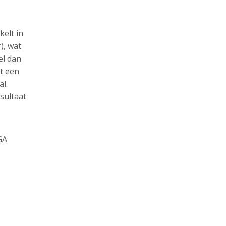
kelt in
), wat
el dan
rt een
al.
sultaat
GA