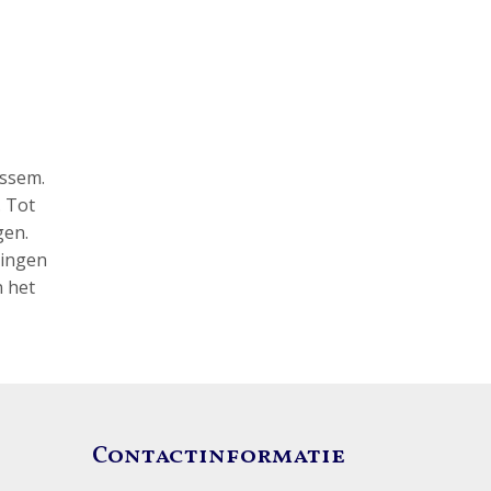
assem.
. Tot
gen.
lingen
 het
Contactinformatie