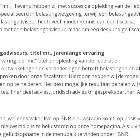
el “mr.”. Tevens hebben zij met succes de opleiding van de Fed
especialiseerd in belastingwetgeving terwijl een belastingadv
lastingadviseur heeft veel minder kennis dan een fiscalist.
met een belastingadviseur, maar om een deskundige fiscali
ngadviseurs, titel mr., jarenlange ervaring
rvaring, de “mr.” titel en opleiding van de Federatie
 ontwikkelingen en veranderingen betreft belastingen en al
roken door onze fiscalisten. Hierdoor hebben wij de mogel
n op te helderen. Het best mogelijke resultaat behalen wij
tes, financieel advies, juridisch advies of gesprekspartner, 
teit, wel eens vaker live op BNR nieuwsradio komt, op basis 
ieuwsradio is te beluisteren op onze homepagina. Als u vi
ze geluidsopname in de menubalk te vinden onder “BNR