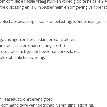
g om complexe fiscale vraagstukken volledig op te helderen. 
erde oplossing en is u in Sassenheim en omgeving van dienst
ootschapsbelasting inkomstenbelasting, loonbelastingen e
ngaanslagen en beschikkingen controleren;
sjuristen, juristen ondernemingsrecht)
 procestukken, bijstand boekenonderzoek, etc.;
ale optimale financiering;
en, leaseauto, onroerend goed;
. commanditaire vennootschap, vereniging, stichting,