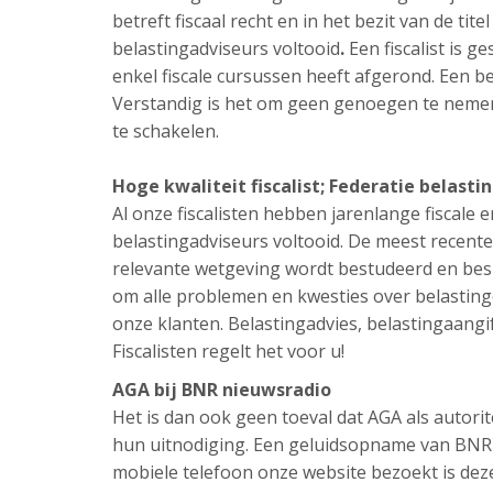
betreft fiscaal recht en in het bezit van de tit
belastingadviseurs voltooid
.
Een fiscalist is g
enkel fiscale cursussen heeft afgerond. Een be
Verstandig is het om geen genoegen te nemen 
te schakelen.
Hoge kwaliteit fiscalist; Federatie belasti
Al onze fiscalisten hebben jarenlange fiscale e
belastingadviseurs voltooid. De meest recente
relevante wetgeving wordt bestudeerd en besp
om alle problemen en kwesties over belastinge
onze klanten. Belastingadvies, belastingaangif
Fiscalisten regelt het voor u!
AGA bij BNR nieuwsradio
Het is dan ook geen toeval dat AGA als autori
hun uitnodiging. Een geluidsopname van BNR n
mobiele telefoon onze website bezoekt is de