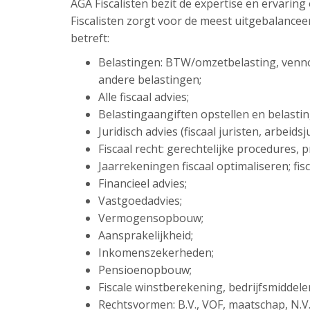
AGA Fiscalisten bezit de expertise en ervarin
Fiscalisten zorgt voor de meest uitgebalance
betreft:
Belastingen: BTW/omzetbelasting, venn
andere belastingen;
Alle fiscaal advies;
Belastingaangiften opstellen en belasti
Juridisch advies (fiscaal juristen, arbeid
Fiscaal recht: gerechtelijke procedures,
Jaarrekeningen fiscaal optimaliseren; fisc
Financieel advies;
Vastgoedadvies;
Vermogensopbouw;
Aansprakelijkheid;
Inkomenszekerheden;
Pensioenopbouw;
Fiscale winstberekening, bedrijfsmiddel
Rechtsvormen: B.V., VOF, maatschap, N.V