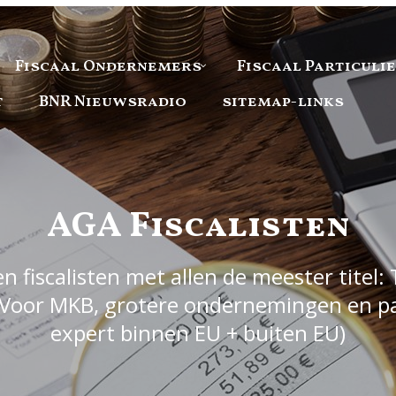
Fiscaal Ondernemers
Fiscaal Particuli
t
BNR Nieuwsradio
sitemap-links
AGA Fiscalisten
 fiscalisten met allen de meester titel: 
Voor MKB, grotere ondernemingen en part
expert binnen EU + buiten EU)