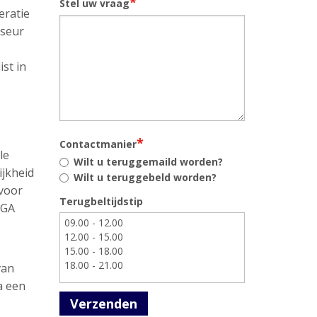
*
Stel uw vraag
eratie
iseur
st in
*
Contactmanier
le
Wilt u teruggemaild worden?
ijkheid
Wilt u teruggebeld worden?
 voor
Terugbeltijdstip
AGA
van
a een
Verzenden