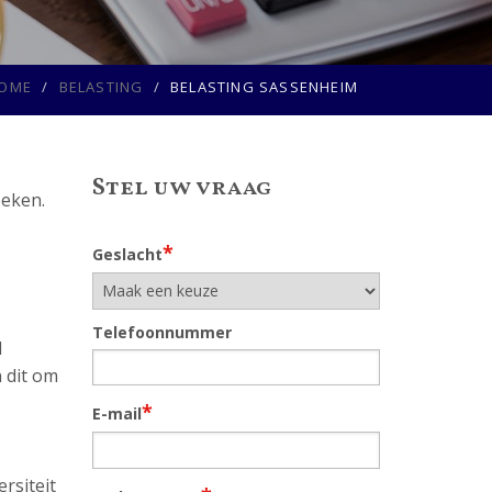
OME
BELASTING
BELASTING SASSENHEIM
Stel uw vraag
oeken.
*
Geslacht
Telefoonnummer
l
n dit om
*
E-mail
rsiteit