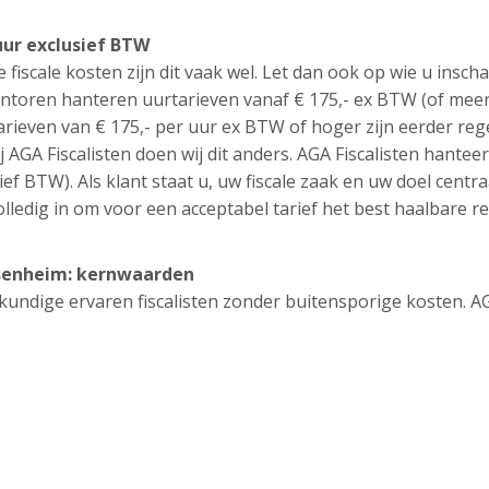
uur exclusief BTW
e fiscale kosten zijn dit vaak wel. Let dan ook op wie u inscha
ntoren hanteren uurtarieven vanaf € 175,- ex BTW (of meer
tarieven van € 175,- per uur ex BTW of hoger zijn eerder reg
j AGA Fiscalisten doen wij dit anders. AGA Fiscalisten hantee
ief BTW). Als klant staat u, uw fiscale zaak en uw doel centra
lledig in om voor een acceptabel tarief het best haalbare re
assenheim: kernwaarden
eskundige ervaren fiscalisten zonder buitensporige kosten. A