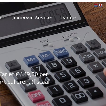
er
Juridisch Advies
Tarief
Tarief € 149,00 per
iculieren. (fiscaal