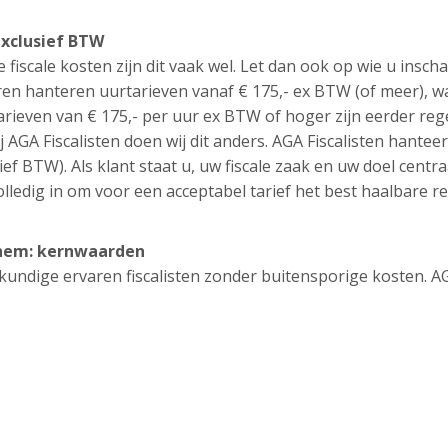
exclusief BTW
e fiscale kosten zijn dit vaak wel. Let dan ook op wie u inscha
en hanteren uurtarieven vanaf € 175,- ex BTW (of meer), w
tarieven van € 175,- per uur ex BTW of hoger zijn eerder reg
j AGA Fiscalisten doen wij dit anders. AGA Fiscalisten hantee
ief BTW). Als klant staat u, uw fiscale zaak en uw doel centra
lledig in om voor een acceptabel tarief het best haalbare re
ochem: kernwaarden
eskundige ervaren fiscalisten zonder buitensporige kosten. A