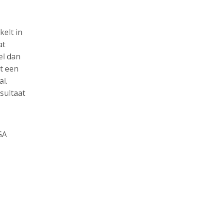
kelt in
at
el dan
rt een
al.
sultaat
GA