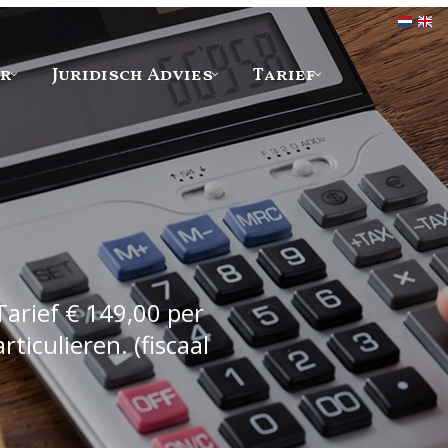
er
Juridisch Advies
Tarief
Tarief € 149,00 per
iculieren. (fiscaal