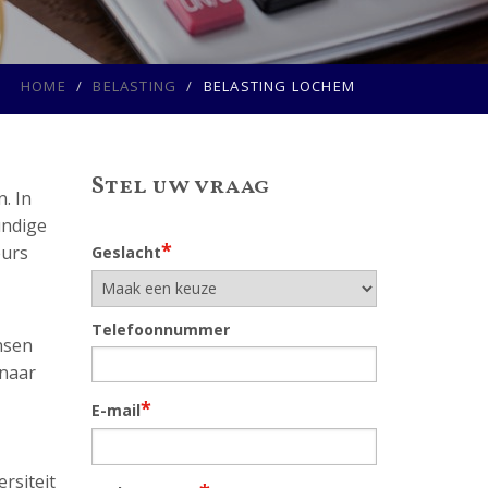
HOME
BELASTING
BELASTING LOCHEM
Stel uw vraag
. In
undige
*
eurs
Geslacht
Telefoonnummer
ansen
 naar
*
E-mail
rsiteit