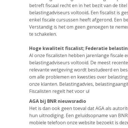
betreft fiscaal recht en in het bezit van de tit
belastingadviseurs voltooid
.
Een fiscalist is g
enkel fiscale cursussen heeft afgerond. Een be
Verstandig is het om geen genoegen te nemen 
te schakelen.
Hoge kwaliteit fiscalist; Federatie belasti
Al onze fiscalisten hebben jarenlange fiscale e
belastingadviseurs voltooid. De meest recente
relevante wetgeving wordt bestudeerd en besp
om alle problemen en kwesties over belastinge
onze klanten. Belastingadvies, belastingaangif
Fiscalisten regelt het voor u!
AGA bij BNR nieuwsradio
Het is dan ook geen toeval dat AGA als autori
hun uitnodiging. Een geluidsopname van BNR n
mobiele telefoon onze website bezoekt is de