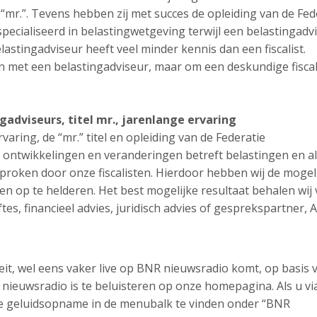
el “mr.”. Tevens hebben zij met succes de opleiding van de Fed
especialiseerd in belastingwetgeving terwijl een belastingadv
lastingadviseur heeft veel minder kennis dan een fiscalist.
met een belastingadviseur, maar om een deskundige fiscali
ngadviseurs, titel mr., jarenlange ervaring
rvaring, de “mr.” titel en opleiding van de Federatie
 ontwikkelingen en veranderingen betreft belastingen en al
roken door onze fiscalisten. Hierdoor hebben wij de mogel
n op te helderen. Het best mogelijke resultaat behalen wij
tes, financieel advies, juridisch advies of gesprekspartner, 
teit, wel eens vaker live op BNR nieuwsradio komt, op basis 
ieuwsradio is te beluisteren op onze homepagina. Als u vi
ze geluidsopname in de menubalk te vinden onder “BNR