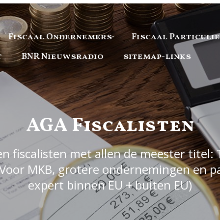
Fiscaal Ondernemers
Fiscaal Particuli
t
BNR Nieuwsradio
sitemap-links
AGA Fiscalisten
 fiscalisten met allen de meester titel: 
Voor MKB, grotere ondernemingen en part
expert binnen EU + buiten EU)