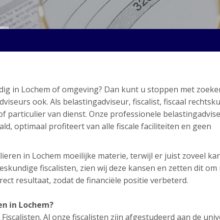
odig in Lochem of omgeving? Dan kunt u stoppen met zoeken
eurs ook. Als belastingadviseur, fiscalist, fiscaal rechtsk
of particulier van dienst. Onze professionele belastingadvis
d, optimaal profiteert van alle fiscale faciliteiten en geen
ieren in Lochem moeilijke materie, terwijl er juist zoveel k
skundige fiscalisten, zien wij deze kansen en zetten dit om
ect resultaat, zodat de financiële positie verbeterd.
en in Lochem?
scalisten. Al onze fiscalisten zijn afgestudeerd aan de unive