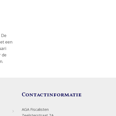
. De
met een
uari
r de
n.
Contactinformatie
AGA Fiscalisten
Zeelsterstraat 7A