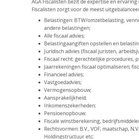
AGA Fiscalisten bezit de expertise en ervarin
Fiscalisten zorgt voor de meest uitgebalancee
Belastingen: BTW/omzetbelasting, venn
andere belastingen;
Alle fiscaal advies;
Belastingaangiften opstellen en belasti
Juridisch advies (fiscaal juristen, arbeid
Fiscaal recht: gerechtelijke procedures,
Jaarrekeningen fiscaal optimaliseren; fisc
Financieel advies;
Vastgoedadvies;
Vermogensopbouw;
Aansprakelijkheid;
Inkomenszekerheden;
Pensioenopbouw;
Fiscale winstberekening, bedrijfsmiddel
Rechtsvormen: B.V., VOF, maatschap, N.V
Holdingstructuur etc;