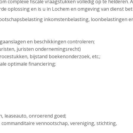
g om complexe fiscale vraagstukken volledig op te helderen. 
rde oplossing en is u in Lochem en omgeving van dienst betr
ootschapsbelasting inkomstenbelasting, loonbelastingen e
ngaanslagen en beschikkingen controleren;
sjuristen, juristen ondernemingsrecht)
 procestukken, bijstand boekenonderzoek, etc.;
ale optimale financiering;
en, leaseauto, onroerend goed;
. commanditaire vennootschap, vereniging, stichting,