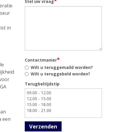
*
Stel uw vraag
eratie
iseur
st in
*
Contactmanier
le
Wilt u teruggemaild worden?
ijkheid
Wilt u teruggebeld worden?
 voor
Terugbeltijdstip
AGA
van
a een
Verzenden