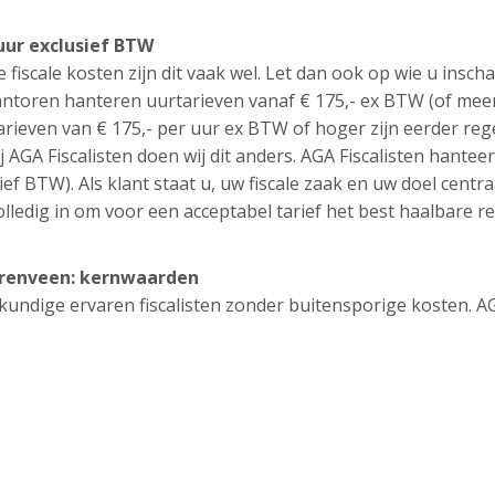
uur exclusief BTW
e fiscale kosten zijn dit vaak wel. Let dan ook op wie u inscha
ntoren hanteren uurtarieven vanaf € 175,- ex BTW (of meer
tarieven van € 175,- per uur ex BTW of hoger zijn eerder reg
j AGA Fiscalisten doen wij dit anders. AGA Fiscalisten hantee
ief BTW). Als klant staat u, uw fiscale zaak en uw doel centra
lledig in om voor een acceptabel tarief het best haalbare re
eerenveen: kernwaarden
eskundige ervaren fiscalisten zonder buitensporige kosten. A