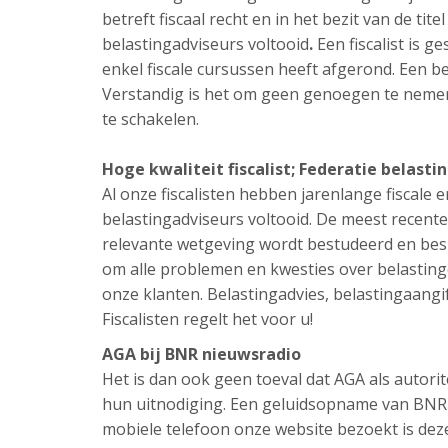
betreft fiscaal recht en in het bezit van de tit
belastingadviseurs voltooid
.
Een fiscalist is g
enkel fiscale cursussen heeft afgerond. Een be
Verstandig is het om geen genoegen te nemen 
te schakelen.
Hoge kwaliteit fiscalist;
Federatie belasti
Al onze fiscalisten hebben jarenlange fiscale e
belastingadviseurs voltooid. De meest recente
relevante wetgeving wordt bestudeerd en besp
om alle problemen en kwesties over belastinge
onze klanten. Belastingadvies, belastingaangif
Fiscalisten regelt het voor u!
AGA bij BNR nieuwsradio
Het is dan ook geen toeval dat AGA als autori
hun uitnodiging. Een geluidsopname van BNR n
mobiele telefoon onze website bezoekt is de