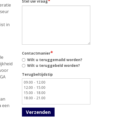
*
Stel uw vraag
eratie
iseur
st in
*
Contactmanier
le
Wilt u teruggemaild worden?
ijkheid
Wilt u teruggebeld worden?
 voor
Terugbeltijdstip
AGA
van
a een
Verzenden