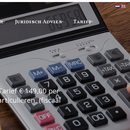
er
Juridisch Advies
Tarief
Tarief € 149,00 per
iculieren. (fiscaal