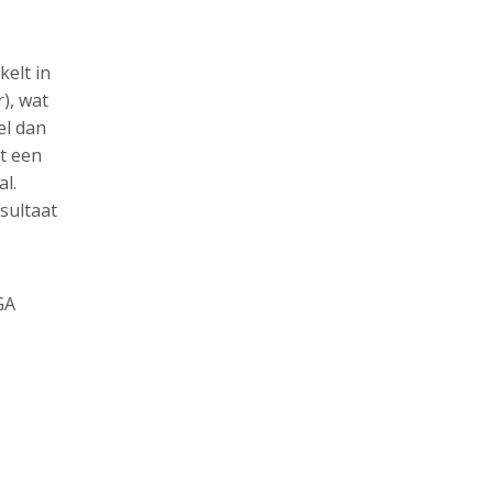
kelt in
), wat
el dan
rt een
al.
sultaat
GA