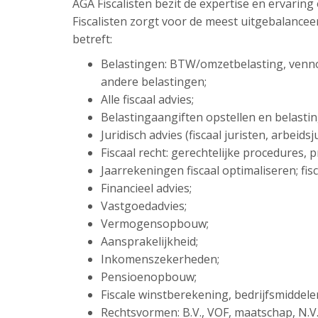
AGA Fiscalisten bezit de expertise en ervarin
Fiscalisten zorgt voor de meest uitgebalance
betreft:
Belastingen: BTW/omzetbelasting, venn
andere belastingen;
Alle fiscaal advies;
Belastingaangiften opstellen en belasti
Juridisch advies (fiscaal juristen, arbeid
Fiscaal recht: gerechtelijke procedures,
Jaarrekeningen fiscaal optimaliseren; fisc
Financieel advies;
Vastgoedadvies;
Vermogensopbouw;
Aansprakelijkheid;
Inkomenszekerheden;
Pensioenopbouw;
Fiscale winstberekening, bedrijfsmiddel
Rechtsvormen: B.V., VOF, maatschap, N.V