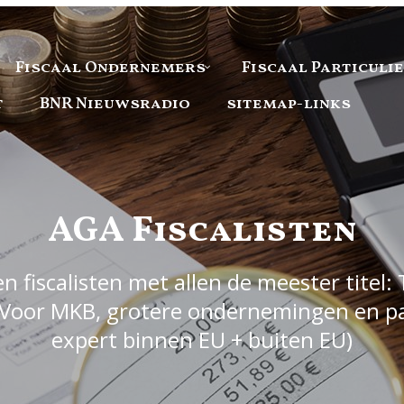
Fiscaal Ondernemers
Fiscaal Particuli
t
BNR Nieuwsradio
sitemap-links
AGA Fiscalisten
 fiscalisten met allen de meester titel: 
Voor MKB, grotere ondernemingen en part
expert binnen EU + buiten EU)