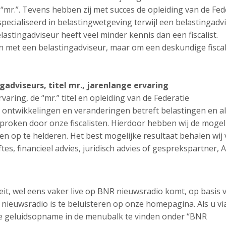
el “mr.”. Tevens hebben zij met succes de opleiding van de Fed
especialiseerd in belastingwetgeving terwijl een belastingadv
lastingadviseur heeft veel minder kennis dan een fiscalist.
met een belastingadviseur, maar om een deskundige fiscali
ngadviseurs,
titel mr., jarenlange ervaring
rvaring, de “mr.” titel en opleiding van de Federatie
 ontwikkelingen en veranderingen betreft belastingen en al
roken door onze fiscalisten. Hierdoor hebben wij de mogel
n op te helderen. Het best mogelijke resultaat behalen wij
tes, financieel advies, juridisch advies of gesprekspartner, 
teit, wel eens vaker live op BNR nieuwsradio komt, op basis 
ieuwsradio is te beluisteren op onze homepagina. Als u vi
ze geluidsopname in de menubalk te vinden onder “BNR