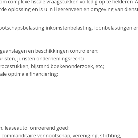
g om complexe fiscale vraagstukken volledig op te helderen. 
erde oplossing en is u in Heerenveen en omgeving van diens
ootschapsbelasting inkomstenbelasting, loonbelastingen e
ngaanslagen en beschikkingen controleren;
sjuristen, juristen ondernemingsrecht)
 procestukken, bijstand boekenonderzoek, etc.;
ale optimale financiering;
en, leaseauto, onroerend goed;
. commanditaire vennootschap, vereniging, stichting,