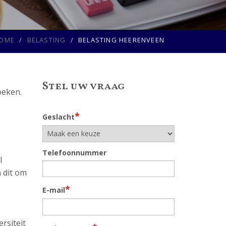
OME
BELASTING
BELASTING HEERENVEEN
Stel uw vraag
oeken.
*
Geslacht
Telefoonnummer
l
n dit om
*
E-mail
rsiteit