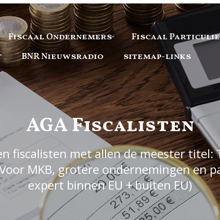
Fiscaal Ondernemers
Fiscaal Particuli
t
BNR Nieuwsradio
sitemap-links
AGA Fiscalisten
 fiscalisten met allen de meester titel: 
Voor MKB, grotere ondernemingen en part
expert binnen EU + buiten EU)