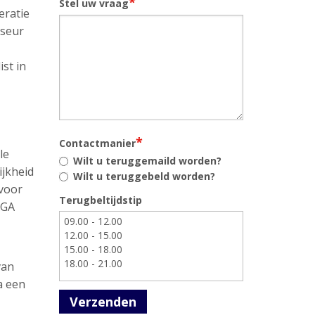
*
Stel uw vraag
eratie
iseur
st in
*
Contactmanier
le
Wilt u teruggemaild worden?
ijkheid
Wilt u teruggebeld worden?
 voor
Terugbeltijdstip
AGA
van
a een
Verzenden