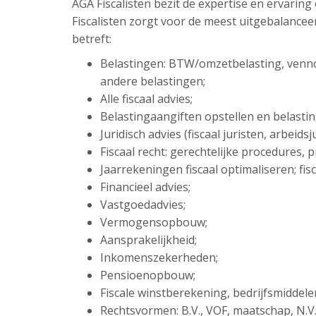
AGA Fiscalisten bezit de expertise en ervarin
Fiscalisten zorgt voor de meest uitgebalance
betreft:
Belastingen: BTW/omzetbelasting, venn
andere belastingen;
Alle fiscaal advies;
Belastingaangiften opstellen en belasti
Juridisch advies (fiscaal juristen, arbeid
Fiscaal recht: gerechtelijke procedures,
Jaarrekeningen fiscaal optimaliseren; fisc
Financieel advies;
Vastgoedadvies;
Vermogensopbouw;
Aansprakelijkheid;
Inkomenszekerheden;
Pensioenopbouw;
Fiscale winstberekening, bedrijfsmiddel
Rechtsvormen: B.V., VOF, maatschap, N.V