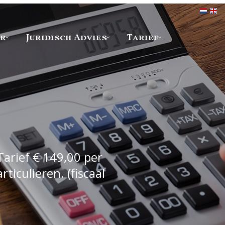
er
Juridisch Advies
Tarief
Tarief € 149,00 per
iculieren. (fiscaal