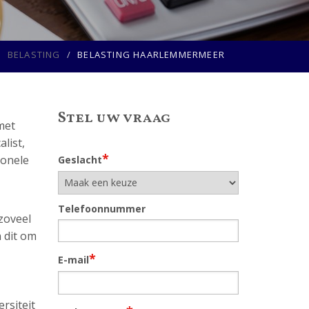
BELASTING
BELASTING HAARLEMMERMEER
Stel uw vraag
met
list,
*
ionele
Geslacht
Telefoonnummer
 zoveel
n dit om
*
E-mail
rsiteit