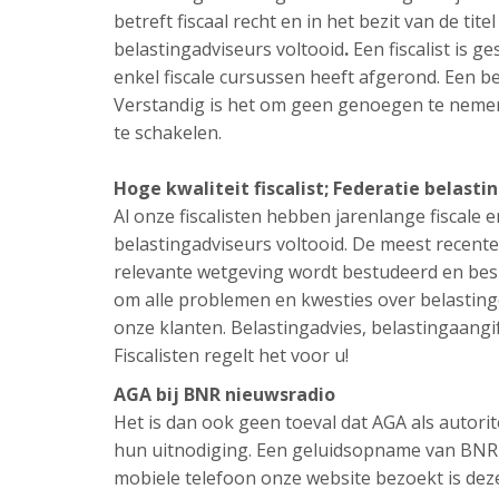
betreft fiscaal recht en in het bezit van de tit
belastingadviseurs voltooid
.
Een fiscalist is g
enkel fiscale cursussen heeft afgerond. Een be
Verstandig is het om geen genoegen te nemen 
te schakelen.
Hoge kwaliteit fiscalist;
Federatie belasti
Al onze fiscalisten hebben jarenlange fiscale e
belastingadviseurs voltooid. De meest recente
relevante wetgeving wordt bestudeerd en besp
om alle problemen en kwesties over belastinge
onze klanten. Belastingadvies, belastingaangif
Fiscalisten regelt het voor u!
AGA bij BNR nieuwsradio
Het is dan ook geen toeval dat AGA als autori
hun uitnodiging. Een geluidsopname van BNR n
mobiele telefoon onze website bezoekt is de