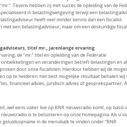
el “mr.”. Tevens hebben zij met succes de opleiding van de Fed
especialiseerd in belastingwetgeving terwijl een belastingadv
lastingadviseur heeft veel minder kennis dan een fiscalist.
met een belastingadviseur, maar om een deskundige fiscali
ngadviseurs,
titel mr., jarenlange ervaring
rvaring, de “mr.” titel en opleiding van de Federatie
 ontwikkelingen en veranderingen betreft belastingen en al
roken door onze fiscalisten. Hierdoor hebben wij de mogel
n op te helderen. Het best mogelijke resultaat behalen wij
tes, financieel advies, juridisch advies of gesprekspartner, 
teit, wel eens vaker live op BNR nieuwsradio komt, op basis 
ieuwsradio is te beluisteren op onze homepagina. Als u vi
ze geluidsopname in de menubalk te vinden onder “BNR