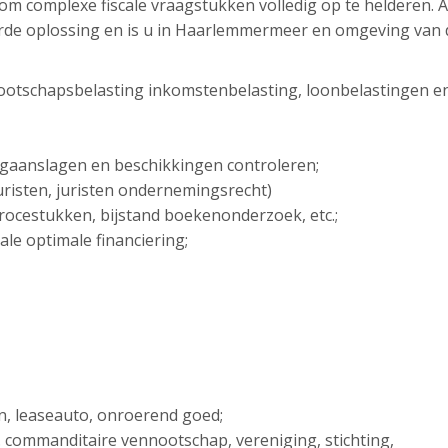
g om complexe fiscale vraagstukken volledig op te helderen. 
erde oplossing en is u in Haarlemmermeer en omgeving van 
ootschapsbelasting inkomstenbelasting, loonbelastingen e
ngaanslagen en beschikkingen controleren;
sjuristen, juristen ondernemingsrecht)
 procestukken, bijstand boekenonderzoek, etc.;
ale optimale financiering;
en, leaseauto, onroerend goed;
. commanditaire vennootschap, vereniging, stichting,