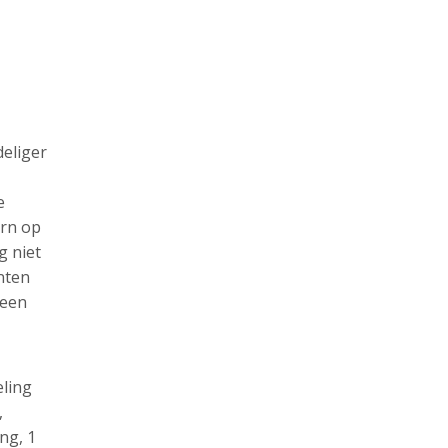
eliger
e
ern op
g niet
enten
 een
eling
,
ng, 1