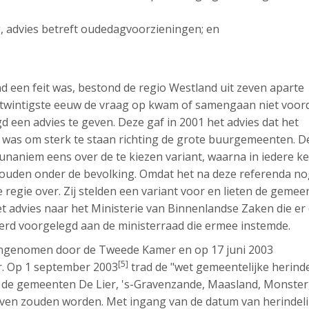
ng, advies betreft oudedagvoorzieningen; en
d een feit was, bestond de regio Westland uit zeven aparte
 twintigste eeuw de vraag op kwam of samengaan niet voord
 een advies te geven. Deze gaf in 2001 het advies dat het
was om sterk te staan richting de grote buurgemeenten. D
naniem eens over de te kiezen variant, waarna in iedere k
uden onder de bevolking. Omdat het na deze referenda no
 regie over. Zij stelden een variant voor en lieten de geme
t advies naar het Ministerie van Binnenlandse Zaken die er
erd voorgelegd aan de ministerraad die ermee instemde.
angenomen door de Tweede Kamer en op 17 juni 2003
[5]
r. Op 1 september 2003
trad de "wet gemeentelijke herind
t de gemeenten De Lier, 's-Gravenzande, Maasland, Monster
ven zouden worden. Met ingang van de datum van herindeli