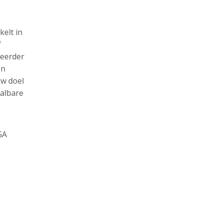
kelt in
f
 eerder
en
uw doel
aalbare
GA