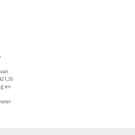
e
 van
421,35
og en
meter