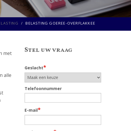
ELASTING
BELASTING GOEREE-OVERFLAKKEE
Stel uw vraag
en met
*
Geslacht
n alle
Telefoonnummer
st
n
*
E-mail