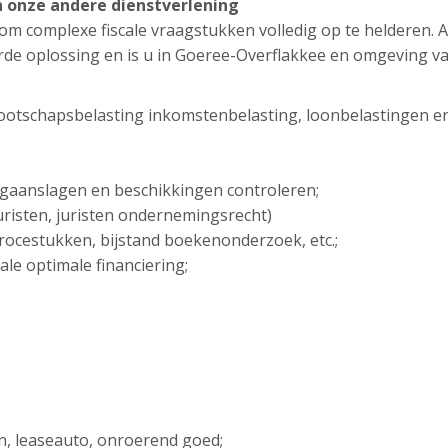
n onze andere dienstverlening
g om complexe fiscale vraagstukken volledig op te helderen. 
erde oplossing en is u in Goeree-Overflakkee en omgeving v
ootschapsbelasting inkomstenbelasting, loonbelastingen e
ngaanslagen en beschikkingen controleren;
sjuristen, juristen ondernemingsrecht)
 procestukken, bijstand boekenonderzoek, etc.;
ale optimale financiering;
en, leaseauto, onroerend goed;