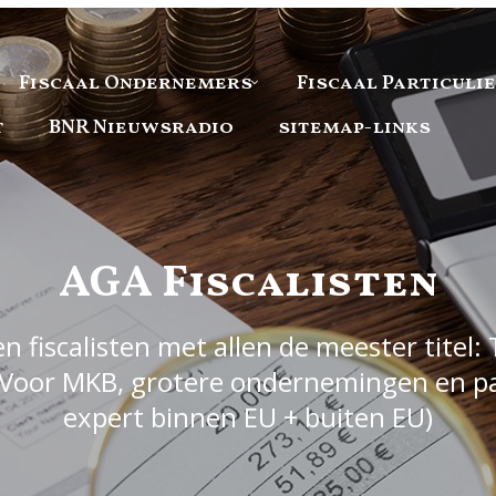
Fiscaal Ondernemers
Fiscaal Particuli
t
BNR Nieuwsradio
sitemap-links
AGA Fiscalisten
 fiscalisten met allen de meester titel: 
Voor MKB, grotere ondernemingen en part
expert binnen EU + buiten EU)