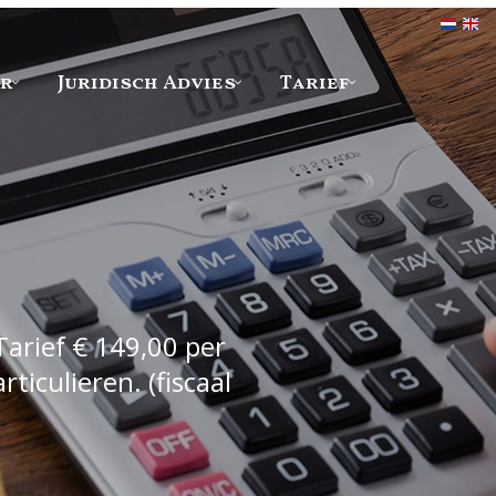
er
Juridisch Advies
Tarief
Tarief € 149,00 per
iculieren. (fiscaal