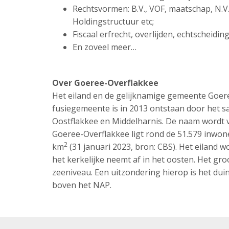
Rechtsvormen: B.V., VOF, maatschap, N.V
Holdingstructuur etc;
Fiscaal erfrecht, overlijden, echtscheidi
En zoveel meer…
Over Goeree-Overflakkee
Het eiland en de gelijknamige gemeente Goere
fusiegemeente is in 2013 ontstaan door het
Oostflakkee en Middelharnis. De naam wordt v
Goeree-Overflakkee ligt rond de 51.579 inwon
2
km
(31 januari 2023, bron: CBS). Het eiland wo
het kerkelijke neemt af in het oosten. Het gro
zeeniveau. Een uitzondering hierop is het dui
boven het NAP.