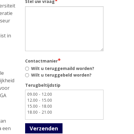
*
Stel uw vraag
rsiteit
eratie
iseur
st in
*
Contactmanier
Wilt u teruggemaild worden?
le
Wilt u teruggebeld worden?
ijkheid
Terugbeltijdstip
 voor
AGA
van
Verzenden
a een