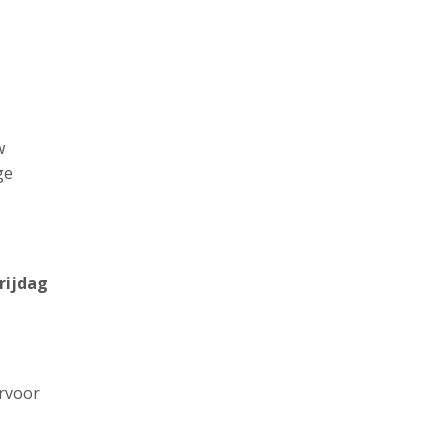
w
ge
rijdag
ervoor