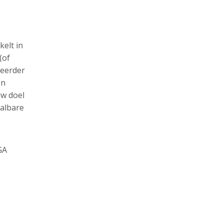
kelt in
(of
 eerder
en
uw doel
aalbare
GA