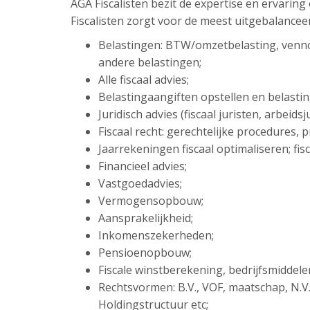
AGA Fiscalisten bezit de expertise en ervarin
Fiscalisten zorgt voor de meest uitgebalancee
Belastingen: BTW/omzetbelasting, venn
andere belastingen;
Alle fiscaal advies;
Belastingaangiften opstellen en belasti
Juridisch advies (fiscaal juristen, arbeid
Fiscaal recht: gerechtelijke procedures,
Jaarrekeningen fiscaal optimaliseren; fisc
Financieel advies;
Vastgoedadvies;
Vermogensopbouw;
Aansprakelijkheid;
Inkomenszekerheden;
Pensioenopbouw;
Fiscale winstberekening, bedrijfsmiddel
Rechtsvormen: B.V., VOF, maatschap, N.V
Holdingstructuur etc;