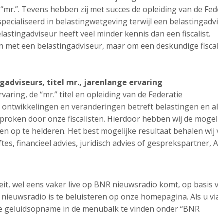
el “mr.”. Tevens hebben zij met succes de opleiding van de Fed
especialiseerd in belastingwetgeving terwijl een belastingadv
lastingadviseur heeft veel minder kennis dan een fiscalist.
met een belastingadviseur, maar om een deskundige fiscali
ngadviseurs, titel mr., jarenlange ervaring
rvaring, de “mr.” titel en opleiding van de Federatie
 ontwikkelingen en veranderingen betreft belastingen en al
roken door onze fiscalisten. Hierdoor hebben wij de mogel
n op te helderen. Het best mogelijke resultaat behalen wij
tes, financieel advies, juridisch advies of gesprekspartner, 
teit, wel eens vaker live op BNR nieuwsradio komt, op basis 
ieuwsradio is te beluisteren op onze homepagina. Als u vi
ze geluidsopname in de menubalk te vinden onder “BNR