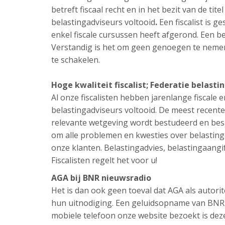
betreft fiscaal recht en in het bezit van de tit
belastingadviseurs voltooid
.
Een fiscalist is g
enkel fiscale cursussen heeft afgerond. Een be
Verstandig is het om geen genoegen te nemen 
te schakelen.
Hoge kwaliteit fiscalist; Federatie belasti
Al onze fiscalisten hebben jarenlange fiscale e
belastingadviseurs voltooid. De meest recente
relevante wetgeving wordt bestudeerd en besp
om alle problemen en kwesties over belastinge
onze klanten. Belastingadvies, belastingaangif
Fiscalisten regelt het voor u!
AGA bij BNR nieuwsradio
Het is dan ook geen toeval dat AGA als autori
hun uitnodiging. Een geluidsopname van BNR n
mobiele telefoon onze website bezoekt is de