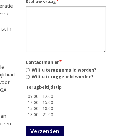
*
Stel uw vraag
eratie
iseur
st in
*
Contactmanier
le
Wilt u teruggemaild worden?
ijkheid
Wilt u teruggebeld worden?
 voor
Terugbeltijdstip
AGA
van
a een
Verzenden